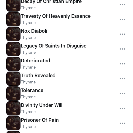
Decay Of Christian Empire
Thyrane
Travesty Of Heavenly Essence
Thyrane
Nox Diaboli
Thyrane
Legacy Of Saints In Disguise
Thyrane
Deteriorated
Thyrane
Truth Revealed
Thyrane
Tolerance
Thyrane
Divinity Under Will
Thyrane
Prisoner Of Pain
Thyrane