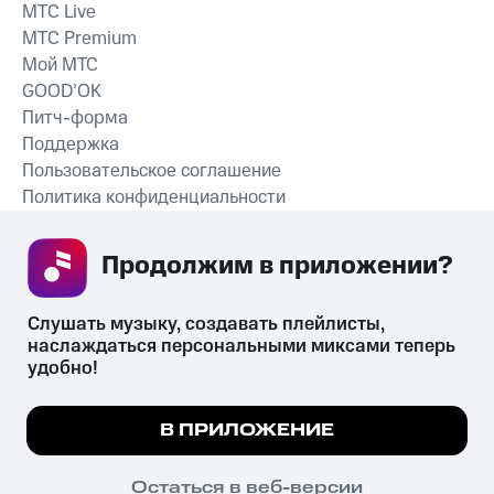
MTС Live
MTС Premium
Мой МТС
GOOD’OK
Питч-форма
Поддержка
Пользовательское соглашение
Политика конфиденциальности
Рекомендательные технологии
Продолжим в приложении? 
СКАЧАТЬ ПРИЛОЖЕНИЕ
Слушать музыку, создавать плейлисты, 
наслаждаться персональными миксами теперь 
удобно!
Незаконное потребление наркотических средств,
психотропных веществ, их аналогов причиняет вред здоровью,
Мы используем куки, чтобы на сайте все
В ПРИЛОЖЕНИЕ
их незаконный оборот запрещён и влечёт установленную
работало.
Подробнее
законодательством ответственность.
© 2026 ООО «КИОН».
ПОНЯТНО
Остаться в веб-версии