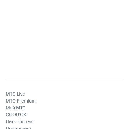
MTС Live
MTС Premium
Мой МТС
GOOD’OK
Питч-форма
Поддержка