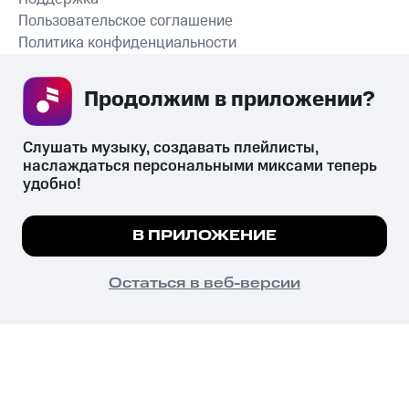
Пользовательское соглашение
Политика конфиденциальности
Рекомендательные технологии
Продолжим в приложении? 
СКАЧАТЬ ПРИЛОЖЕНИЕ
Слушать музыку, создавать плейлисты, 
наслаждаться персональными миксами теперь 
удобно!
Незаконное потребление наркотических средств,
психотропных веществ, их аналогов причиняет вред здоровью,
Мы используем куки, чтобы на сайте все
В ПРИЛОЖЕНИЕ
их незаконный оборот запрещён и влечёт установленную
работало.
Подробнее
законодательством ответственность.
© 2026 ООО «КИОН».
ПОНЯТНО
Остаться в веб-версии
Все права защищены
18+
Главная
В приложение
Избранное