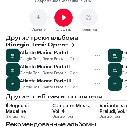
Современная классика
2013
Скачать
Слушать
Нравится
Другие треки альбома
Giorgio Tosi: Opere
Atlante Marino Parte I
Le
Giorgio Tosi
,
Renzo Franzini
,
Giorgio Tosi, Renzo Franzini
Gio
Atlante Marino Parte II
Le
Giorgio Tosi
,
Renzo Franzini
,
Giorgio Tosi, Renzo Franzini
Gio
Atlante Marino Parte III
Le
Giorgio Tosi
,
Renzo Franzini
,
Giorgio Tosi, Renzo Franzini
Gio
Другие альбомы исполнителя
Il Sogno di
Computer Music,
Variante Isl
Madeline
Vol. 4
Preludi, Vol. 
Giorgio Tosi
Giorgio Tosi
Giorgio Tosi
Рекомендованные альбомы