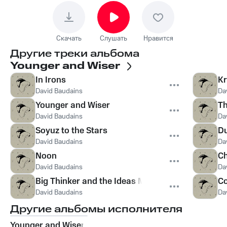
Скачать
Слушать
Нравится
Другие треки альбома
Younger and Wiser
In Irons
K
David Baudains
Da
Younger and Wiser
Th
David Baudains
Da
Soyuz to the Stars
D
David Baudains
Da
Noon
C
David Baudains
Da
Big Thinker and the Ideas Man
Co
David Baudains
Da
Другие альбомы исполнителя
Younger and Wiser