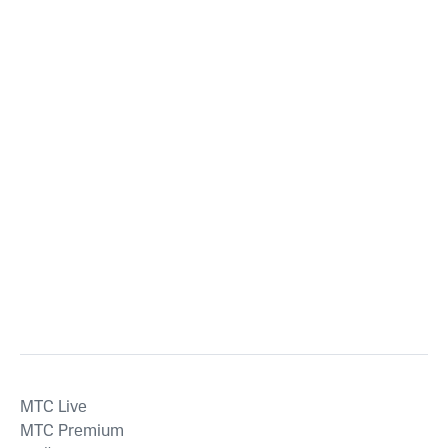
MTС Live
MTС Premium