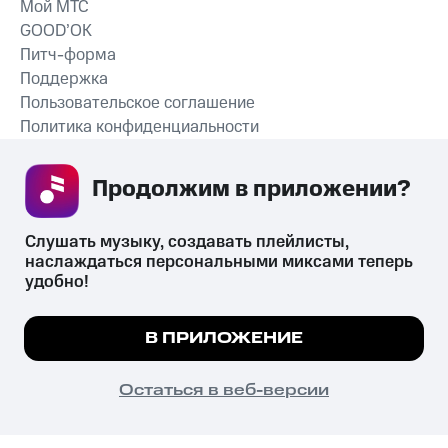
Мой МТС
GOOD’OK
Питч-форма
Поддержка
Пользовательское соглашение
Политика конфиденциальности
Рекомендательные технологии
Продолжим в приложении? 
СКАЧАТЬ ПРИЛОЖЕНИЕ
Слушать музыку, создавать плейлисты, 
наслаждаться персональными миксами теперь 
удобно!
Незаконное потребление наркотических средств,
психотропных веществ, их аналогов причиняет вред здоровью,
Мы используем куки, чтобы на сайте все
В ПРИЛОЖЕНИЕ
их незаконный оборот запрещён и влечёт установленную
работало.
Подробнее
законодательством ответственность.
© 2026 ООО «КИОН».
ПОНЯТНО
Остаться в веб-версии
Все права защищены
18+
Главная
В приложение
Избранное