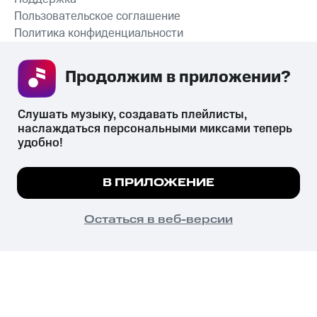
Пользовательское соглашение
Политика конфиденциальности
Рекомендательные технологии
Продолжим в приложении? 
СКАЧАТЬ ПРИЛОЖЕНИЕ
Слушать музыку, создавать плейлисты, 
наслаждаться персональными миксами теперь 
удобно!
Незаконное потребление наркотических средств,
психотропных веществ, их аналогов причиняет вред здоровью,
Мы используем куки, чтобы на сайте все
В ПРИЛОЖЕНИЕ
их незаконный оборот запрещён и влечёт установленную
работало.
Подробнее
законодательством ответственность.
© 2026 ООО «КИОН».
ПОНЯТНО
Остаться в веб-версии
Все права защищены
18+
Главная
В приложение
Избранное