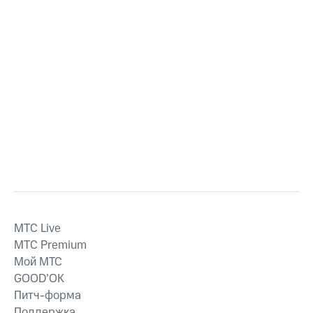
MTС Live
MTС Premium
Мой МТС
GOOD’OK
Питч-форма
Поддержка