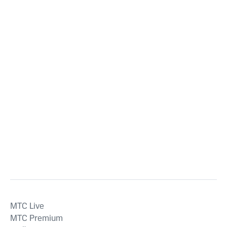
MTС Live
MTС Premium