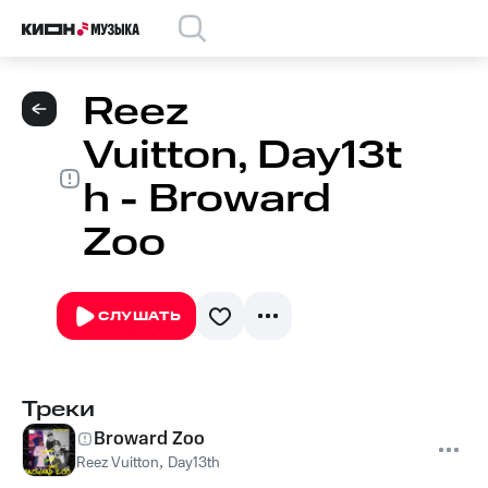
Reez
Vuitton, Day13t
h - Broward
Zoo
СЛУШАТЬ
Треки
Broward Zoo
Reez Vuitton
,
Day13th