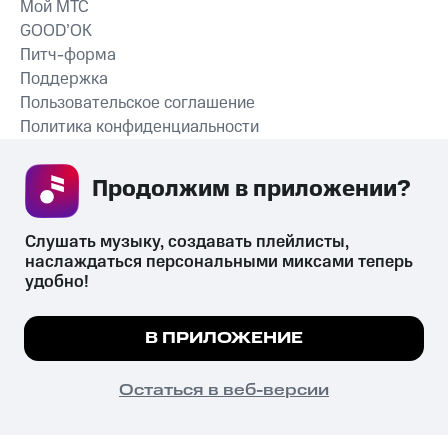
Мой МТС
GOOD’OK
Питч-форма
Поддержка
Пользовательское соглашение
Политика конфиденциальности
Рекомендательные технологии
Продолжим в приложении? 
СКАЧАТЬ ПРИЛОЖЕНИЕ
Слушать музыку, создавать плейлисты, 
наслаждаться персональными миксами теперь 
удобно!
Незаконное потребление наркотических средств,
психотропных веществ, их аналогов причиняет вред здоровью,
Мы используем куки, чтобы на сайте все
В ПРИЛОЖЕНИЕ
их незаконный оборот запрещён и влечёт установленную
работало.
Подробнее
законодательством ответственность.
© 2026 ООО «КИОН».
ПОНЯТНО
Остаться в веб-версии
Все права защищены
18+
Главная
В приложение
Избранное