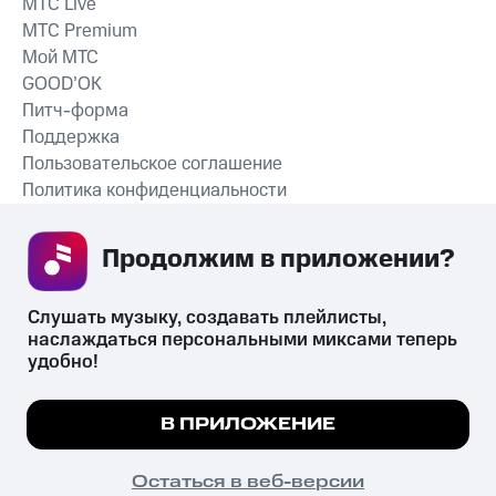
MTС Live
MTС Premium
Мой МТС
GOOD’OK
Питч-форма
Поддержка
Пользовательское соглашение
Политика конфиденциальности
Рекомендательные технологии
Продолжим в приложении? 
СКАЧАТЬ ПРИЛОЖЕНИЕ
Слушать музыку, создавать плейлисты, 
наслаждаться персональными миксами теперь 
удобно!
Незаконное потребление наркотических средств,
психотропных веществ, их аналогов причиняет вред здоровью,
Мы используем куки, чтобы на сайте все
В ПРИЛОЖЕНИЕ
их незаконный оборот запрещён и влечёт установленную
работало.
Подробнее
законодательством ответственность.
© 2026 ООО «КИОН».
ПОНЯТНО
Остаться в веб-версии
Все права защищены
18+