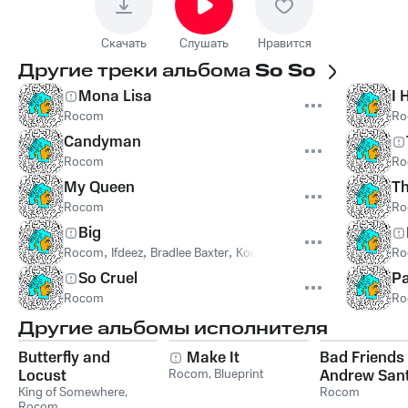
Скачать
Слушать
Нравится
Другие треки альбома
So So
Mona Lisa
I 
Rocom
Ro
Candyman
Rocom
Ro
My Queen
T
Rocom
Ro
Big
Rocom
,
Ifdeez
,
Bradlee Baxter
,
Kool Lips From The Palm Tree I
Ro
So Cruel
Pa
Rocom
Ro
Другие альбомы исполнителя
Butterfly and
Make It
Bad Friends
Locust
Rocom
,
Blueprint
Andrew San
King of Somewhere
,
and Bobby L
Rocom
Rocom