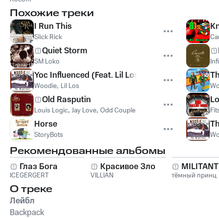
Soundtrack
Похожие треки
I Run This
Kn
Slick Rick
Ca
Quiet Storm
SM Loko
Inf
Yoc Influenced (Feat. Lil Los)
Th
Woodie
,
Lil Los
Wo
Old Rasputin
Lo
Louis Logic
,
Jay Love
,
Odd Couple
Fi
Horse
Th
StoryBots
Wo
Рекомендованные альбомы
Глаз Бога
Красивое Зло
MILITAN
ICEGERGERT
VILLIAN
тёмный принц
О треке
Лейбл
Backpack