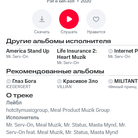
feat. Meal Muzik, Mr.
Рэп и хип-хоп
2020
Status, Masta Mynd -
Play Your Position
Скачать
Слушать
Нравится
Другие альбомы исполнителя
America Stand Up
Life Insurance 2:
Internet 
Mr. Serv-On
Heart Muzik
Mr. Serv-On
Mr. Serv-On
Рекомендованные альбомы
Глаз Бога
Красивое Зло
MILITAN
ICEGERGERT
VILLIAN
тёмный принц
О треке
Лейбл
hotcitymusicgroup, Meal Product Muzik Group
Исполнитель
Mr. Serv-On, Meal Muzik, Mr. Status, Masta Mynd, Mr.
Serv-On feat. Meal Muzik, Mr. Status, Masta Mynd