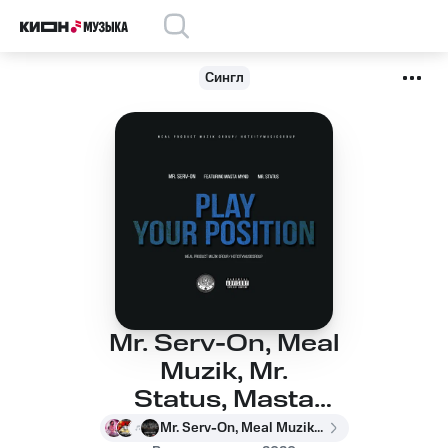
Сингл
Mr. Serv-On, Meal
Muzik, Mr.
Status, Masta
Mynd, Mr. Serv-On
Mr. Serv-On, Meal Muzik, Mr. Status, Masta Mynd, Mr. Serv-On feat. Meal Muzik, Mr. Status, Masta Mynd