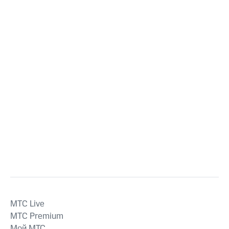
MTС Live
MTС Premium
Мой МТС