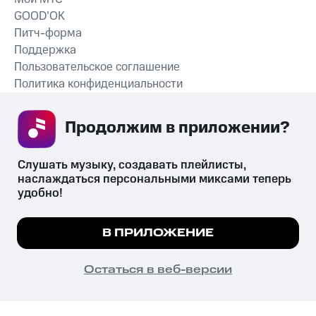
GOOD’OK
Питч-форма
Поддержка
Пользовательское соглашение
Политика конфиденциальности
Рекомендательные технологии
Продолжим в приложении? 
СКАЧАТЬ ПРИЛОЖЕНИЕ
Слушать музыку, создавать плейлисты, 
наслаждаться персональными миксами теперь 
удобно!
Незаконное потребление наркотических средств,
психотропных веществ, их аналогов причиняет вред здоровью,
Мы используем куки, чтобы на сайте все
В ПРИЛОЖЕНИЕ
их незаконный оборот запрещён и влечёт установленную
работало.
Подробнее
законодательством ответственность.
© 2026 ООО «КИОН».
ПОНЯТНО
Остаться в веб-версии
Все права защищены
18+
Главная
В приложение
Избранное