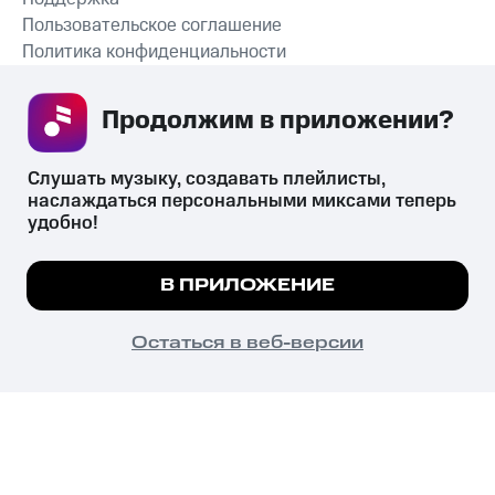
Пользовательское соглашение
Политика конфиденциальности
Рекомендательные технологии
Продолжим в приложении? 
СКАЧАТЬ ПРИЛОЖЕНИЕ
Слушать музыку, создавать плейлисты, 
наслаждаться персональными миксами теперь 
удобно!
Незаконное потребление наркотических средств,
психотропных веществ, их аналогов причиняет вред здоровью,
Мы используем куки, чтобы на сайте все
В ПРИЛОЖЕНИЕ
их незаконный оборот запрещён и влечёт установленную
работало.
Подробнее
законодательством ответственность.
© 2026 ООО «КИОН».
ПОНЯТНО
Остаться в веб-версии
Все права защищены
18+
Главная
В приложение
Избранное