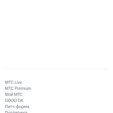
MTС Live
MTС Premium
Мой МТС
GOOD’OK
Питч-форма
Поддержка