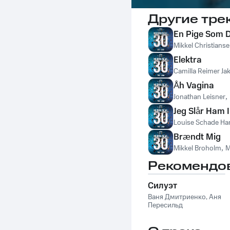
Другие тре
En Pige Som 
Mikkel Christians
Elektra
Camilla Reimer J
Åh Vagina
Jonathan Leisner
,
Jeg Slår Ham I
Louise Schade Ha
Brændt Mig
Mikkel Broholm
,
M
Рекомендо
Силуэт
Ваня Дмитриенко
,
Аня
Пересильд