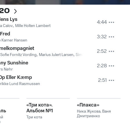
020
dens Lys
4:44
la Calov
,
Mille Holten Lambert
 Fred
3:32
e Karner Hansen
melkompagniet
2:52
Sofie Fornitz Vording
,
Marius Julert Larsen
,
Simon Løkkebø Jakobsen
nny Sunshine
2:28
rs Nøhr
Op Eller Kæmp
2:51
erikke Lund Rasmussen
«Три кота».
«Плакса»
оль
Альбом №1
Ника Жукова
,
Ваня
(саундтрек к
Дмитриенко
ый
Три кота
й
мультсериалу)
ий