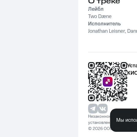
О треке
Лейбл
Two Dæne
Исполнитель
Jonathan Leisner, Dan
Уст
КИО
Незаконное потребление 
Мы испол
установленную законода
© 2026 ООО «КИОН». Вс