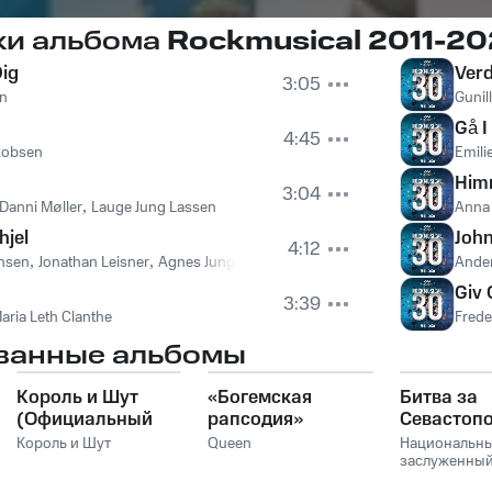
ки альбома
Rockmusical 2011-2
Dig
Ver
3:05
en
Gunil
Gå I
4:45
akobsen
Emili
Him
3:04
Danni Møller
,
Lauge Jung Lassen
Anna 
hjel
Joh
4:12
nsen
,
Jonathan Leisner
,
Agnes Jung Lassen
,
Mikkel Zoega
,
Ida Lundorff
Ande
Giv 
3:39
aria Leth Clanthe
Fred
ванные альбомы
Король и Шут
«Богемская
Битва за
(Официальный
рапсодия»
Севастоп
саундтрек), Часть
Король и Шут
Queen
Национальн
1
заслуженны
академическ