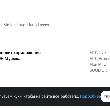
симфоничес
оркестр Укр
ni Møller, Lauge Jung Lassen
ановите приложение
MTС Live
Н Музыка
MTС Prem
Мой МТС
GOOD’OK
наркотических средств, психотропных веществ, их аналогов причиня
ьзуем куки, чтобы на сайте все работало.
Подробнее
ПО
тельством ответственность.
е права защищены