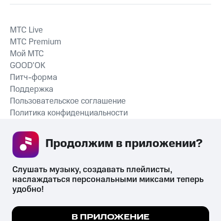
MTС Live
MTС Premium
Мой МТС
GOOD’OK
Питч-форма
Поддержка
Пользовательское соглашение
Политика конфиденциальности
Рекомендательные технологии
Продолжим в приложении? 
СКАЧАТЬ ПРИЛОЖЕНИЕ
Слушать музыку, создавать плейлисты, 
наслаждаться персональными миксами теперь 
удобно!
Незаконное потребление наркотических средств,
психотропных веществ, их аналогов причиняет вред здоровью,
Мы используем куки, чтобы на сайте все
В ПРИЛОЖЕНИЕ
их незаконный оборот запрещён и влечёт установленную