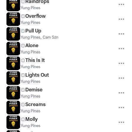
Raindrops
Yung Pines
Overflow
Yung Pines
Pull Up
Yung Pines
,
Cam Szn
Alone
Yung Pines
This Is It
Yung Pines
Lights Out
Yung Pines
Demise
Yung Pines
Screams
Yung Pines
Molly
Yung Pines