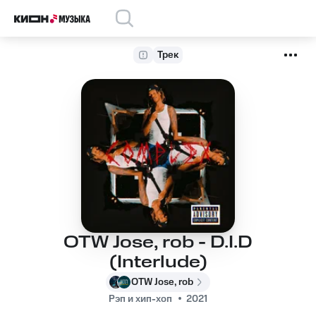
Трек
OTW Jose, rob - D.I.D
(Interlude)
OTW Jose, rob
Рэп и хип-хоп
2021