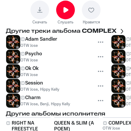
Скачать
Слушать
Нравится
Другие треки альбома
COMPLEX
Adam Sandler
OTW Jose
OT
Psycho
OTW Jose
OT
Ok Ok
OTW Jose
OT
Session
OTW Jose
,
Hippy Kelly
OT
Charm
OTW Jose
,
Benji
,
Hippy Kelly
OT
Другие альбомы исполнителя
RIGHT NA
QUEEN & SLIM (A
COMPLE
FREESTYLE
POEM)
OTW Jose