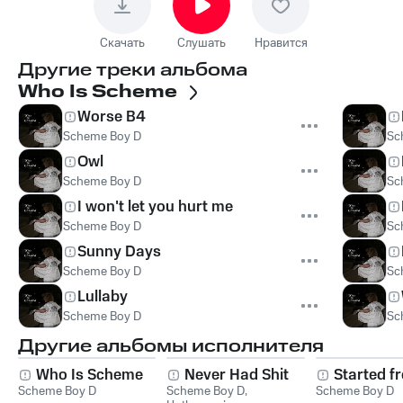
Скачать
Слушать
Нравится
Другие треки альбома
Who Is Scheme
Worse B4
Scheme Boy D
Sc
Owl
Scheme Boy D
Sc
I won't let you hurt me
Scheme Boy D
Sc
Sunny Days
Scheme Boy D
Sc
Lullaby
Scheme Boy D
Sc
Другие альбомы исполнителя
Who Is Scheme
Never Had Shit
Started f
Scheme Boy D
Scheme Boy D
,
Scheme Boy D