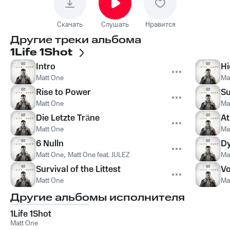
Скачать
Слушать
Нравится
Другие треки альбома
1Life 1Shot
Intro
Hi
Matt One
Ma
Rise to Power
Su
Matt One
Ma
Die Letzte Träne
At
Matt One
Ma
6 Nulln
D
Matt One
,
Matt One feat. JULEZ
Ma
Survival of the Littest
V
Matt One
Ma
Другие альбомы исполнителя
1Life 1Shot
Matt One