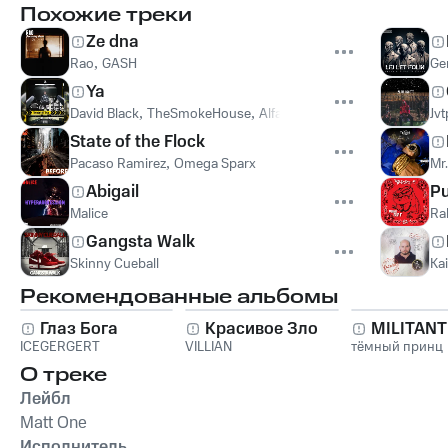
Похожие треки
Ze dna
Rao
,
GASH
Ge
Ya
David Black
,
TheSmokeHouse
,
Alfa
Jvt
State of the Flock
Pacaso Ramirez
,
Omega Sparx
Mr.
Abigail
Pu
Malice
Ra
Gangsta Walk
Skinny Cueball
Ka
Рекомендованные альбомы
Глаз Бога
Красивое Зло
MILITAN
ICEGERGERT
VILLIAN
тёмный принц
О треке
Лейбл
Matt One
Исполнитель