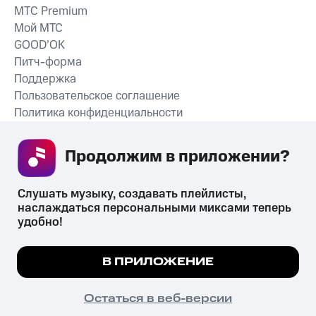
MTС Premium
Мой МТС
GOOD’OK
Питч-форма
Поддержка
Пользовательское соглашение
Политика конфиденциальности
Рекомендательные технологии
Продолжим в приложении? 
СКАЧАТЬ ПРИЛОЖЕНИЕ
Слушать музыку, создавать плейлисты, 
наслаждаться персональными миксами теперь 
удобно!
Незаконное потребление наркотических средств,
психотропных веществ, их аналогов причиняет вред здоровью,
Мы используем куки, чтобы на сайте все
В ПРИЛОЖЕНИЕ
их незаконный оборот запрещён и влечёт установленную
работало.
Подробнее
законодательством ответственность.
© 2026 ООО «КИОН».
ПОНЯТНО
Остаться в веб-версии
Все права защищены
18+