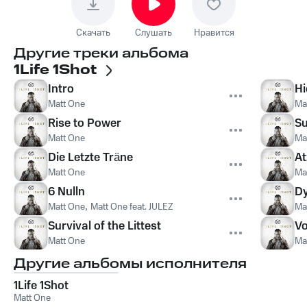
Скачать
Слушать
Нравится
Другие треки альбома
1Life 1Shot
Intro
Hi
Matt One
Ma
Rise to Power
Su
Matt One
Ma
Die Letzte Träne
At
Matt One
Ma
6 Nulln
D
Matt One
,
Matt One feat. JULEZ
Ma
Survival of the Littest
V
Matt One
Ma
Другие альбомы исполнителя
1Life 1Shot
Matt One