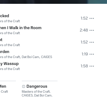
icked
1:52
rs of the Craft
en I Walk in the Room
2:48
rs of the Craft
ot
1:52
rs of the Craft
urden
1:19
rs of the Craft
,
Dat Boi Cam
,
CAIGES
ay Wassup
1:58
rs of the Craft
Men
Dangerous
 Craft
Masters of the Craft
,
CAIGES
,
Dat Boi Cam
,
Machiavelli