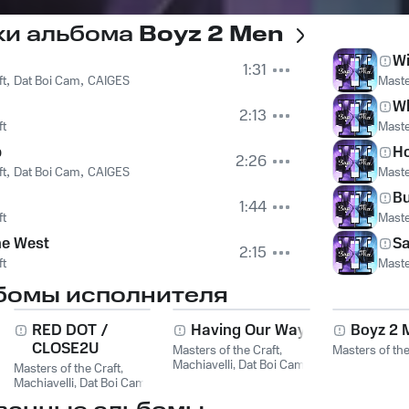
ки альбома
Boyz 2 Men
W
1:31
ft
,
Dat Boi Cam
,
CAIGES
Maste
Wh
2:13
ft
Maste
p
H
2:26
ft
,
Dat Boi Cam
,
CAIGES
Maste
B
1:44
ft
Maste
the West
S
2:15
ft
Maste
бомы исполнителя
RED DOT /
Having Our Way
Boyz 2 
CLOSE2U
Masters of the Craft
,
Masters of the
Machiavelli
,
Dat Boi Cam
Masters of the Craft
,
Machiavelli
,
Dat Boi Cam