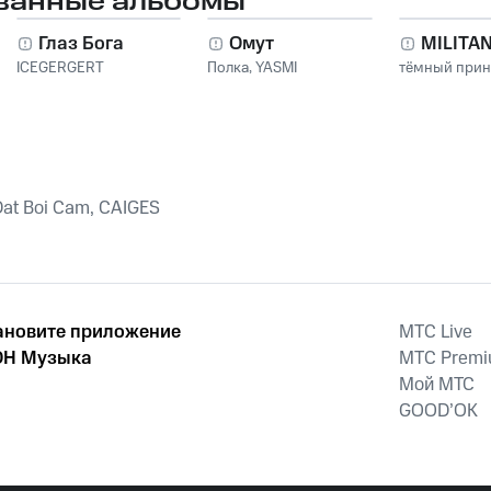
ванные альбомы
Глаз Бога
Омут
MILITA
ICEGERGERT
Полка
,
YASMI
тёмный при
 Dat Boi Cam, CAIGES
ановите приложение
MTС Live
Н Музыка
MTС Prem
Мой МТС
GOOD’OK