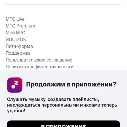
MTС Live
MTС Premium
Мой МТС
GOOD’OK
Питч-форма
Поддержка
Пользовательское соглашение
Политика конфиденциальности
Рекомендательные технологии
Продолжим в приложении? 
СКАЧАТЬ ПРИЛОЖЕНИЕ
Слушать музыку, создавать плейлисты, 
наслаждаться персональными миксами теперь 
удобно!
Незаконное потребление наркотических средств,
психотропных веществ, их аналогов причиняет вред здоровью,
Мы используем куки, чтобы на сайте все
В ПРИЛОЖЕНИЕ