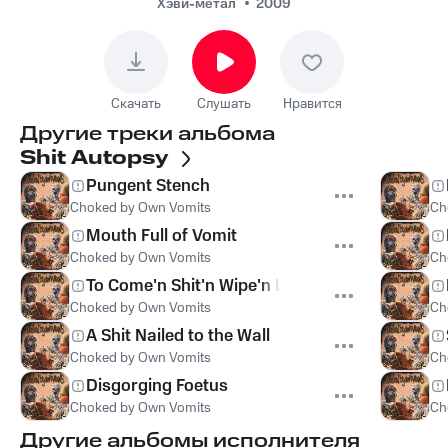
Хэви-метал
2009
Скачать
Слушать
Нравится
Другие треки альбома
Shit Autopsy
Pungent Stench
Choked by Own Vomits
Ch
Mouth Full of Vomit
Choked by Own Vomits
Ch
To Come'n Shit'n Wipe'n Leave
Choked by Own Vomits
Ch
A Shit Nailed to the Wall
Choked by Own Vomits
Ch
Disgorging Foetus
Choked by Own Vomits
Ch
Другие альбомы исполнителя