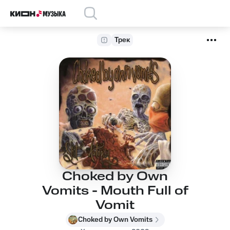
Трек
Choked by Own
Vomits - Mouth Full of
Vomit
Choked by Own Vomits