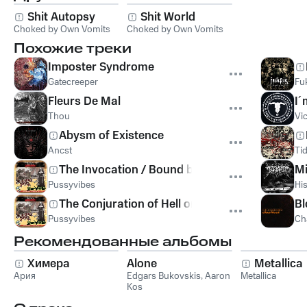
Shit Autopsy
Shit World
Choked by Own Vomits
Choked by Own Vomits
Похожие треки
Imposter Syndrome
Gatecreeper
Fu
Fleurs De Mal
I´
Thou
Vi
Abysm of Existence
Ancst
Tid
The Invocation / Bound by the Inverted Cross
Mi
Pussyvibes
Hi
The Conjuration of Hell on Earth
Bl
Pussyvibes
Ch
Рекомендованные альбомы
Химера
Alone
Metallica
Ария
Edgars Bukovskis
,
Aaron
Metallica
Kos