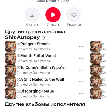
Хэви-метал
2009
Скачать
Слушать
Нравится
Другие треки альбома
Shit Autopsy
Pungent Stench
Choked by Own Vomits
Ch
Mouth Full of Vomit
Choked by Own Vomits
Ch
To Come'n Shit'n Wipe'n Leave
Choked by Own Vomits
Ch
A Shit Nailed to the Wall
Choked by Own Vomits
Ch
Disgorging Foetus
Choked by Own Vomits
Ch
Другие альбомы исполнителя