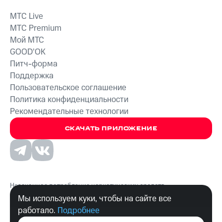
MTС Live
MTС Premium
Мой МТС
GOOD’OK
Питч-форма
Поддержка
Пользовательское соглашение
Политика конфиденциальности
Рекомендательные технологии
СКАЧАТЬ ПРИЛОЖЕНИЕ
Незаконное потребление наркотических средств,
психотропных веществ, их аналогов причиняет вред здоровью,
Мы используем куки, чтобы на сайте все
их незаконный оборот запрещён и влечёт установленную
работало.
Подробнее
законодательством ответственность.