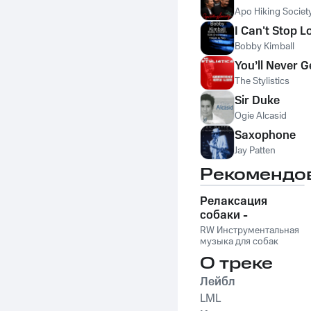
Apo Hiking Societ
I Can't Stop L
Bobby Kimball
You’ll Never 
The Stylistics
Sir Duke
Ogie Alcasid
Saxophone
Jay Patten
Рекомендо
Релаксация
собаки -
Расслабляющая
RW Инструментальная
музыка для
музыка для собак
собак,
О треке
успокаивающие и
Лейбл
успокаивающие
звуки для
LML