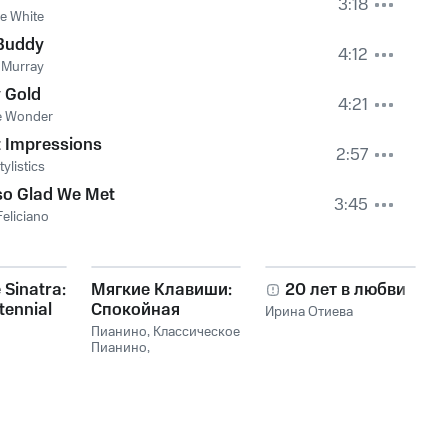
3:18
le White
Buddy
4:12
 Murray
 Gold
4:21
e Wonder
t Impressions
2:57
ylistics
so Glad We Met
3:45
Feliciano
 Sinatra:
Мягкие Клавиши:
20 лет в любви
tennial
Спокойная
Ирина Отиева
on
Фортепианная
Пианино
,
Классическое
Музыка
Пианино
,
Расслабляющая
Музыка Пианино
,
Фоновое Пианино