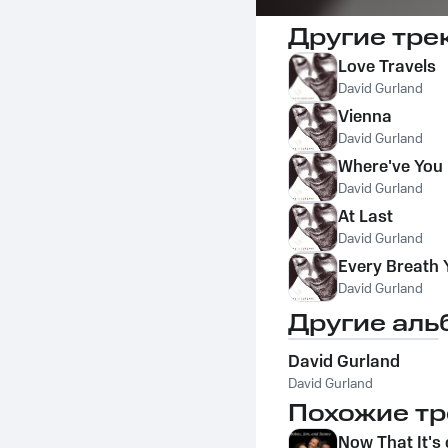
Другие тре
Love Travels
David Gurland
Vienna
David Gurland
Where've You
David Gurland
At Last
David Gurland
Every Breath 
David Gurland
Другие аль
David Gurland
David Gurland
Похожие тр
Now That It's