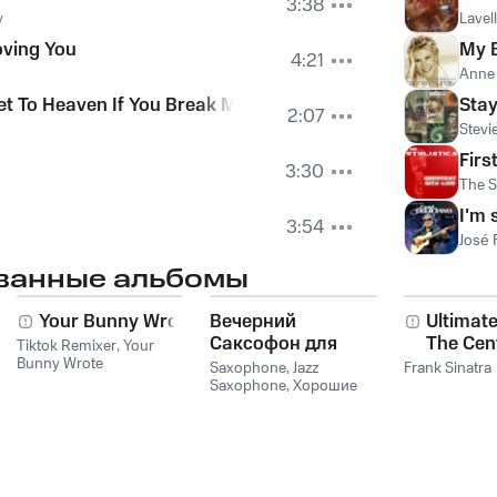
3:38
y
Lavel
oving You
My 
4:21
Anne
Get To Heaven If You Break My Heart
Stay
2:07
Stevi
Firs
3:30
The St
I'm 
3:54
José 
ванные альбомы
Your Bunny Wrote
Вечерний
Ultimate
Саксофон для
The Cen
Tiktok Remixer
,
Your
Bunny Wrote
Души (Соло и
Collecti
Saxophone
,
Jazz
Frank Sinatra
Лаунж)
Saxophone
,
Хорошие
звуки для ума и тела