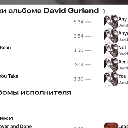
ки альбома
David Gurland
Any 
5:34
David
Any
3:54
David
 Been
Not 
3:50
David
Acce
3:14
David
You Take
You
3:30
David
бомы исполнителя
еки
 over and Done
Lea