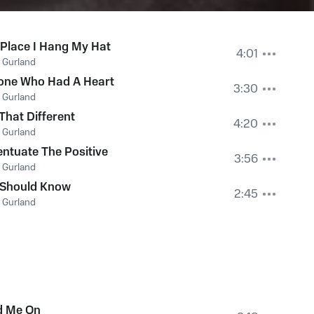
Place I Hang My Hat
4:01
 Gurland
one Who Had A Heart
3:30
 Gurland
That Different
4:20
 Gurland
ntuate The Positive
3:56
 Gurland
 Should Know
2:45
 Gurland
d Me On