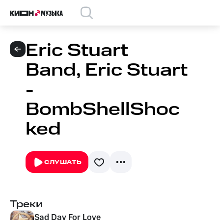
Eric Stuart
Band, Eric Stuart
-
BombShellShoc
ked
СЛУШАТЬ
Треки
Sad Day For Love