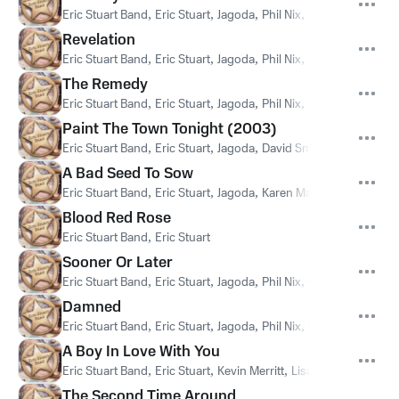
Eric Stuart Band
,
Eric Stuart
,
Jagoda
,
Phil Nix
,
Jenna Malizia
,
Ma
Revelation
Eric Stuart Band
,
Eric Stuart
,
Jagoda
,
Phil Nix
,
Jenna Malizia
,
Ma
The Remedy
Eric Stuart Band
,
Eric Stuart
,
Jagoda
,
Phil Nix
,
Jenna Malizia
,
Ma
Paint The Town Tonight (2003)
Eric Stuart Band
,
Eric Stuart
,
Jagoda
,
David Smith
,
Phil Nix
,
Que
A Bad Seed To Sow
Eric Stuart Band
,
Eric Stuart
,
Jagoda
,
Karen Mack
,
David Gurla
Blood Red Rose
Eric Stuart Band
,
Eric Stuart
Sooner Or Later
Eric Stuart Band
,
Eric Stuart
,
Jagoda
,
Phil Nix
,
Questar Welsh
,
Damned
Eric Stuart Band
,
Eric Stuart
,
Jagoda
,
Phil Nix
,
Louis Cortelezzi
,
A Boy In Love With You
Eric Stuart Band
,
Eric Stuart
,
Kevin Merritt
,
Lisa Simonelli
,
Jose
The Second Time Around