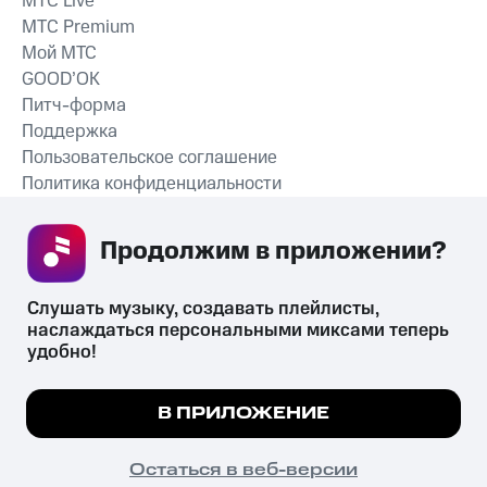
MTС Live
MTС Premium
Мой МТС
GOOD’OK
Питч-форма
Поддержка
Пользовательское соглашение
Политика конфиденциальности
Рекомендательные технологии
Продолжим в приложении? 
СКАЧАТЬ ПРИЛОЖЕНИЕ
Слушать музыку, создавать плейлисты, 
наслаждаться персональными миксами теперь 
удобно!
Незаконное потребление наркотических средств,
психотропных веществ, их аналогов причиняет вред здоровью,
Мы используем куки, чтобы на сайте все
В ПРИЛОЖЕНИЕ
их незаконный оборот запрещён и влечёт установленную
работало.
Подробнее
законодательством ответственность.
© 2026 ООО «КИОН».
ПОНЯТНО
Остаться в веб-версии
Все права защищены
18+