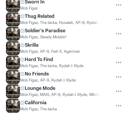
Sworn In
Mob Figaz
Thug Related
Mob Figaz
,
The Jacka
,
Husalah
,
AP-9
,
Rydah J. Klyde
,
Lil' Ric
Soldier's Paradise
Mob Figaz
,
Steady Mobbin'
Skrilla
Mob Figaz
,
AP-9
,
Fed-X
,
Agerman
Hard To Find
Mob Figaz
,
The Jacka
,
Rydah J. Klyde
No Friends
Mob Figaz
,
AP-9
,
Rydah J. Klyde
Lounge Mode
Mob Figaz
,
MAKI
,
AP-9
,
Rydah J. Klyde
,
Mitchy Slick
California
Mob Figaz
,
The Jacka