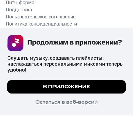
Питч-форма
Поддержка
Пользовательское соглашение
Политика конфиденциальности
Рекомендательные технологии
Продолжим в приложении? 
СКАЧАТЬ ПРИЛОЖЕНИЕ
Слушать музыку, создавать плейлисты, 
наслаждаться персональными миксами теперь 
удобно!
Незаконное потребление наркотических средств,
психотропных веществ, их аналогов причиняет вред здоровью,
Мы используем куки, чтобы на сайте все
В ПРИЛОЖЕНИЕ
их незаконный оборот запрещён и влечёт установленную
работало.
Подробнее
законодательством ответственность.
© 2026 ООО «КИОН».
ПОНЯТНО
Остаться в веб-версии
Все права защищены
18+
Главная
В приложение
Избранное