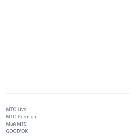
MTС Live
MTС Premium
Мой МТС
GOOD’OK