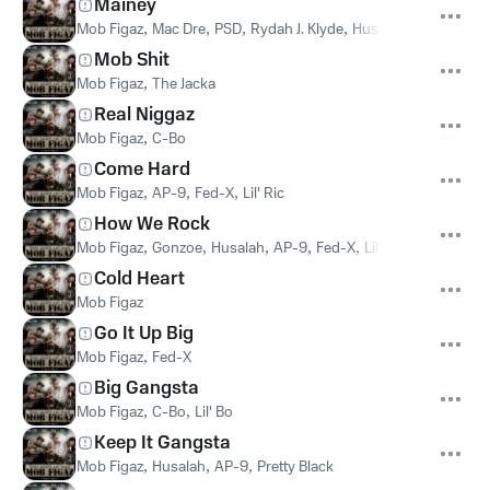
Mainey
Mob Figaz
,
Mac Dre
,
PSD
,
Rydah J. Klyde
,
Husalad
Mob Shit
Mob Figaz
,
The Jacka
Real Niggaz
Mob Figaz
,
C-Bo
Come Hard
Mob Figaz
,
AP-9
,
Fed-X
,
Lil' Ric
How We Rock
Mob Figaz
,
Gonzoe
,
Husalah
,
AP-9
,
Fed-X
,
Lil' Cyco
Cold Heart
Mob Figaz
Go It Up Big
Mob Figaz
,
Fed-X
Big Gangsta
Mob Figaz
,
C-Bo
,
Lil' Bo
Keep It Gangsta
Mob Figaz
,
Husalah
,
AP-9
,
Pretty Black