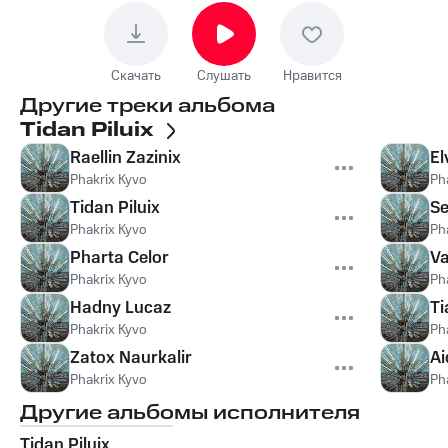
Скачать
Слушать
Нравится
Другие треки альбома
Tidan Piluix
Raellin Zazinix
El
Phakrix Kyvo
Ph
Tidan Piluix
Se
Phakrix Kyvo
Ph
Pharta Celor
Va
Phakrix Kyvo
Ph
Hadny Lucaz
Ti
Phakrix Kyvo
Ph
Zatox Naurkalir
Ai
Phakrix Kyvo
Ph
Другие альбомы исполнителя
Tidan Piluix