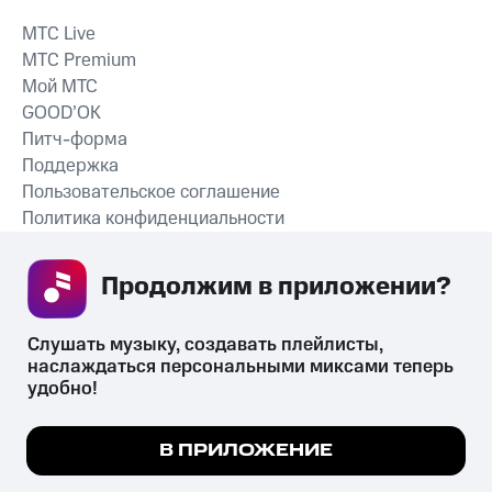
MTС Live
MTС Premium
Мой МТС
GOOD’OK
Питч-форма
Поддержка
Пользовательское соглашение
Политика конфиденциальности
Рекомендательные технологии
Продолжим в приложении? 
СКАЧАТЬ ПРИЛОЖЕНИЕ
Слушать музыку, создавать плейлисты, 
наслаждаться персональными миксами теперь 
удобно!
Незаконное потребление наркотических средств,
психотропных веществ, их аналогов причиняет вред здоровью,
Мы используем куки, чтобы на сайте все
В ПРИЛОЖЕНИЕ
их незаконный оборот запрещён и влечёт установленную
работало.
Подробнее
законодательством ответственность.