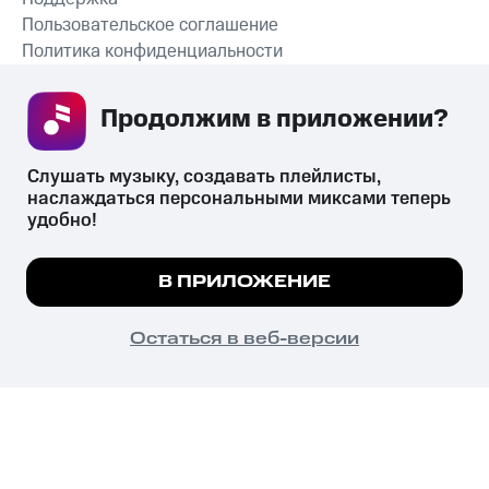
Пользовательское соглашение
Политика конфиденциальности
Рекомендательные технологии
Продолжим в приложении? 
СКАЧАТЬ ПРИЛОЖЕНИЕ
Слушать музыку, создавать плейлисты, 
наслаждаться персональными миксами теперь 
удобно!
Незаконное потребление наркотических средств,
психотропных веществ, их аналогов причиняет вред здоровью,
Мы используем куки, чтобы на сайте все
В ПРИЛОЖЕНИЕ
их незаконный оборот запрещён и влечёт установленную
работало.
Подробнее
законодательством ответственность.
© 2026 ООО «КИОН».
ПОНЯТНО
Остаться в веб-версии
Все права защищены
18+
Главная
В приложение
Избранное