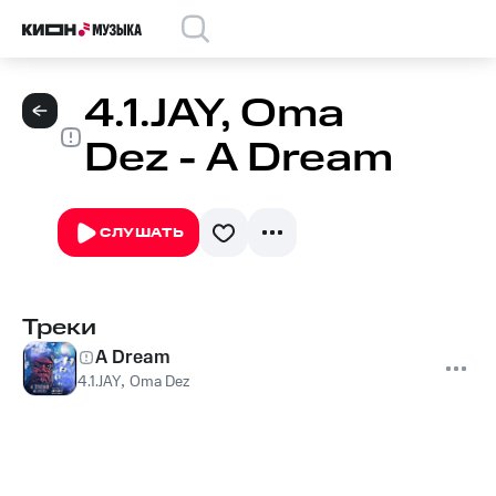
4.1.JAY, Oma
Dez - A Dream
СЛУШАТЬ
Треки
A Dream
4.1.JAY
,
Oma Dez