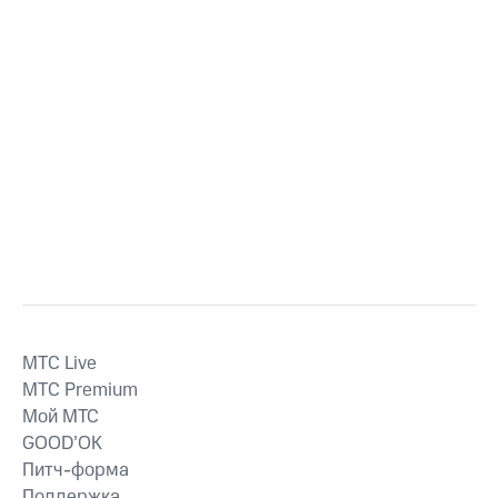
MTС Live
MTС Premium
Мой МТС
GOOD’OK
Питч-форма
Поддержка