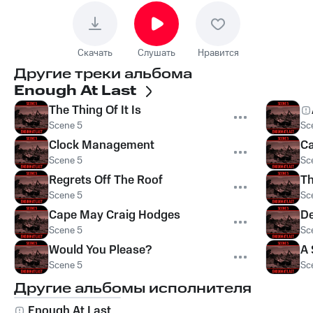
Скачать
Слушать
Нравится
Другие треки альбома
Enough At Last
The Thing Of It Is
Scene 5
Sc
Clock Management
Ca
Scene 5
Sc
Regrets Off The Roof
Th
Scene 5
Sc
Cape May Craig Hodges
De
Scene 5
Sc
Would You Please?
A 
Scene 5
Sc
Другие альбомы исполнителя
Enough At Last