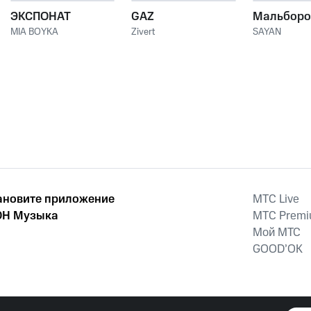
ЭКСПОНАТ
GAZ
Мальборо
MIA BOYKA
Zivert
SAYAN
ановите приложение
MTС Live
Н Музыка
MTС Prem
Мой МТС
GOOD’OK