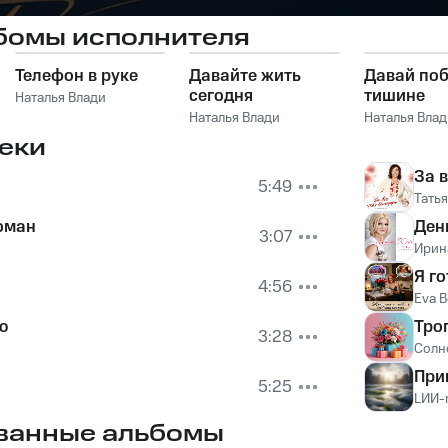
бомы исполнителя
Телефон в руке
Давайте жить
Давай поб
сегодня
тишине
Наталья Влади
Наталья Влади
Наталья Влад
еки
За 
5:49
Тать
оман
Ден
3:07
Ирин
Я го
4:56
Eva B
ю
Тро
3:28
Солн
При
5:25
LИИ-
ванные альбомы