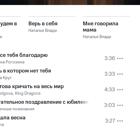
удем в
Верь в себя
Мне говорила
мама
Наталья Влади
и
Наталья Влади
все тебя благодарю
3:36
яна Рогозина
ь в котором нет тебя
3:33
а Круг
това кричать на весь мир
4:33
olgova
,
King Dragons
гательное поздравление с юбилеем
3:03
ечные пожелания
шла весна
3:27
na