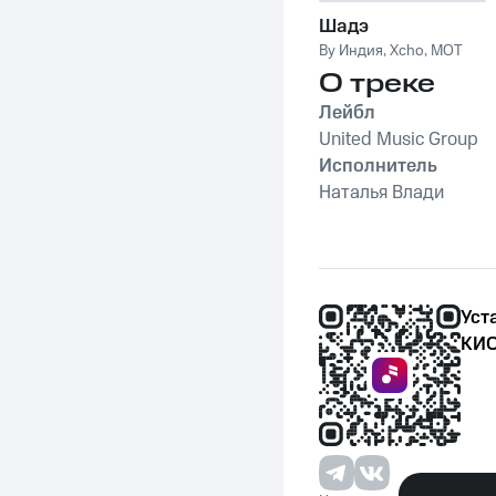
Шадэ
By Индия
,
Xcho
,
MOT
О треке
Лейбл
United Music Group
Исполнитель
Наталья Влади
Уст
КИО