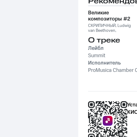
Рекомендо
Orchestra
,
David
Hickman
,
Michael
Conway Baker
Великие
композиторы #2
СКРИПИЧНЫЙ
,
Ludwig
van Beethoven
,
Фридерик Шопен
,
О треке
Франц Шуберт
,
Vivaldi
String Orchestra
,
Лейбл
Антонио Вивальди
Summit
Исполнитель
ProMusica Chamber O
Уст
КИО