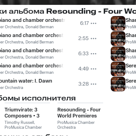
ки альбома
Resounding - Four Wo
piano and chamber orchestra: I. Extravagent, wild
Shan
6:17
er Orchestra
,
Donald Berman
ProM
iano and chamber orchestra: II. Good natured, a little mer
Shan
2:55
er Orchestra
,
Donald Berman
ProM
piano and chamber orchestra: III. Theme and variations
Shan
6:33
er Orchestra
,
Donald Berman
ProM
iano and chamber orchestra: IV. Fast, brilliant
Sere
4:49
er Orchestra
,
Donald Berman
ProM
ountain water: I. Dawn
Sere
3:28
er Orchestra
ProM
бомы исполнителя
Triumvirate: 3
Resounding - Four
Composers • 3
World Premieres
Concertos • 3
Timothy Russell
,
ProMusica Chamber
World Premieres
ProMusica Chamber
Orchestra
Orchestra