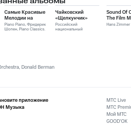
ванные альбомы
Самые Красивые
Чайковский
Sound Of 
Мелодии на
«Щелкунчик»
The Film M
Пианино
Hans Zim
Piano Piano
,
Фридерик
Российский
Hans Zimmer
Шопен
,
Piano Classics
,
национальный
Пианино
молодежный
симфонический
оркестр
rchestra, Donald Berman
ановите приложение
MTС Live
Н Музыка
MTС Prem
Мой МТС
GOOD’OK