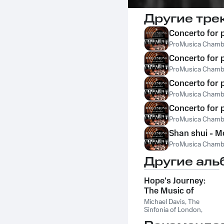
Другие тре
Concerto for 
ProMusica Chamb
Concerto for p
ProMusica Chamb
Concerto for 
ProMusica Chamb
Concerto for p
ProMusica Chamb
Shan shui - M
ProMusica Chamb
Другие аль
Hope's Journey:
The Music of
Michael Conway
Michael Davis
,
The
Baker
Sinfonia of London
,
ProMusica Chamber