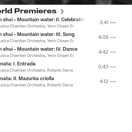
rld Premieres
 shui - Mountain water: II. Celebration
3:41
usica Chamber Orchestra
,
Yenn Chwen Er
curial
 shui - Mountain water: III. Song
4:08
usica Chamber Orchestra
,
Yenn Chwen Er
 shui - Mountain water: IV. Dance
4:42
usica Chamber Orchestra
,
Yenn Chwen Er
nata: I. Entrada
0:43
usica Chamber Orchestra
,
Roberto Sierra
nata: II. Mazurka criolla
4:12
usica Chamber Orchestra
,
Roberto Sierra