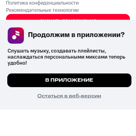
Политика конфиденциальности
Рекомендательные технологии
СКАЧАТЬ ПРИЛОЖЕНИЕ
Продолжим в приложении? 
Слушать музыку, создавать плейлисты, 
Незаконное потребление наркотических средств,
наслаждаться персональными миксами теперь 
психотропных веществ, их аналогов причиняет вред здоровью,
удобно!
их незаконный оборот запрещён и влечёт установленную
законодательством ответственность.
Мы используем куки, чтобы на сайте все
В ПРИЛОЖЕНИЕ
© 2026 ООО «КИОН».
работало.
Подробнее
Все права защищены
18+
ПОНЯТНО
Остаться в веб-версии
Главная
В приложение
Избранное