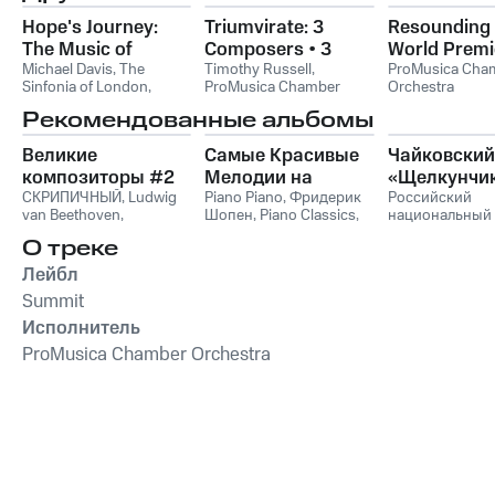
Hope's Journey:
Triumvirate: 3
Resounding 
The Music of
Composers • 3
World Premi
Michael Conway
Michael Davis
,
The
Concertos • 3
Timothy Russell
,
ProMusica Cha
Sinfonia of London
,
ProMusica Chamber
Orchestra
Baker
World Premieres
ProMusica Chamber
Orchestra
Рекомендованные альбомы
Orchestra
,
David
Hickman
,
Michael
Великие
Самые Красивые
Чайковский
Conway Baker
композиторы #2
Мелодии на
«Щелкунчи
СКРИПИЧНЫЙ
,
Ludwig
Пианино
Piano Piano
,
Фридерик
Российский
van Beethoven
,
Шопен
,
Piano Classics
,
национальный
Фридерик Шопен
,
Пианино
молодежный
О треке
Франц Шуберт
,
Vivaldi
симфонически
String Orchestra
,
оркестр
Лейбл
Антонио Вивальди
Summit
Исполнитель
ProMusica Chamber Orchestra