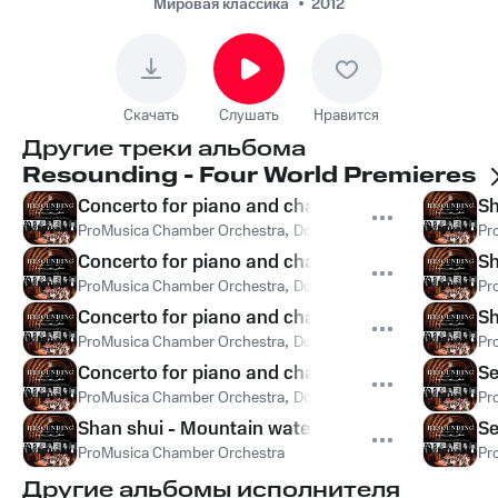
Мировая классика
2012
Скачать
Слушать
Нравится
Другие треки альбома
Resounding - Four World Premieres
Concerto for piano and chamber orchestra: I. Ex
Sh
ProMusica Chamber Orchestra
,
Donald Berman
Pr
Concerto for piano and chamber orchestra: II. Go
Sh
ProMusica Chamber Orchestra
,
Donald Berman
Pr
Concerto for piano and chamber orchestra: III. 
Sh
ProMusica Chamber Orchestra
,
Donald Berman
Pr
Concerto for piano and chamber orchestra: IV. Fas
Se
ProMusica Chamber Orchestra
,
Donald Berman
Pr
Shan shui - Mountain water: I. Dawn
Se
ProMusica Chamber Orchestra
Pr
Другие альбомы исполнителя