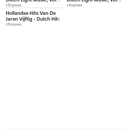
Dutch Light Music, Vol. 3
Dutch Light Music, Vol. 6
сборник
сборник
Hollandse Hits Van De
Jaren Vijftig - Dutch Hits
from the 50's
сборник