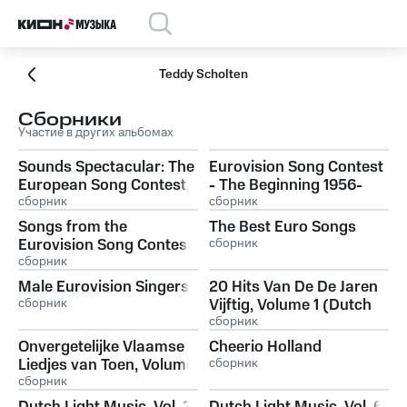
Teddy Scholten
Сборники
Участие в других альбомах
Sounds Spectacular: The
Eurovision Song Contest
European Song Contest,
- The Beginning 1956-
Volume 2
сборник
1962
сборник
Songs from the
The Best Euro Songs
Eurovision Song Contest:
сборник
1959
сборник
Male Eurovision Singers
20 Hits Van De De Jaren
сборник
Vijftig, Volume 1 (Dutch
Hits from the 50's)
сборник
Onvergetelijke Vlaamse
Cheerio Holland
Liedjes van Toen, Volume
сборник
3
сборник