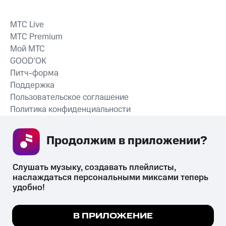
MTС Live
MTС Premium
Мой МТС
GOOD’OK
Питч-форма
Поддержка
Пользовательское соглашение
Политика конфиденциальности
Рекомендательные технологии
Продолжим в приложении? 
СКАЧАТЬ ПРИЛОЖЕНИЕ
Слушать музыку, создавать плейлисты, 
наслаждаться персональными миксами теперь 
удобно!
Незаконное потребление наркотических средств,
психотропных веществ, их аналогов причиняет вред здоровью,
Мы используем куки, чтобы на сайте все
В ПРИЛОЖЕНИЕ
их незаконный оборот запрещён и влечёт установленную
работало.
Подробнее