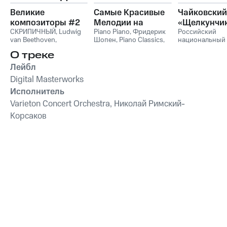
Великие
Самые Красивые
Чайковский
композиторы #2
Мелодии на
«Щелкунчи
СКРИПИЧНЫЙ
,
Ludwig
Пианино
Piano Piano
,
Фридерик
Российский
van Beethoven
,
Шопен
,
Piano Classics
,
национальный
Фридерик Шопен
,
Пианино
молодежный
О треке
Франц Шуберт
,
Vivaldi
симфонически
String Orchestra
,
оркестр
Лейбл
Антонио Вивальди
Digital Masterworks
Исполнитель
Varieton Concert Orchestra, Николай Римский-
Корсаков