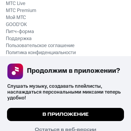
MTС Live
MTС Premium
Мой МТС
GOOD’OK
Питч-форма
Поддержка
Пользовательское соглашение
Политика конфиденциальности
Рекомендательные технологии
Продолжим в приложении? 
СКАЧАТЬ ПРИЛОЖЕНИЕ
Слушать музыку, создавать плейлисты, 
наслаждаться персональными миксами теперь 
удобно!
Незаконное потребление наркотических средств,
психотропных веществ, их аналогов причиняет вред здоровью,
Мы используем куки, чтобы на сайте все
В ПРИЛОЖЕНИЕ
их незаконный оборот запрещён и влечёт установленную
работало.
Подробнее
законодательством ответственность.
© 2026 ООО «КИОН».
ПОНЯТНО
Остаться в веб-версии