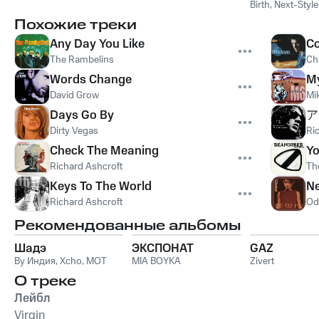
Birth
,
Next-Style
Похожие треки
Any Day You Like
Co
The Rambelins
Chr
Words Change
My
David Grow
Mi
Days Go By
ア
Dirty Vegas
Ri
Check The Meaning
Yo
Richard Ashcroft
Th
Keys To The World
Ne
Richard Ashcroft
Od
Рекомендованные альбомы
Шадэ
ЭКСПОНАТ
GAZ
By Индия
,
Xcho
,
MOT
MIA BOYKA
Zivert
О треке
Лейбл
Virgin