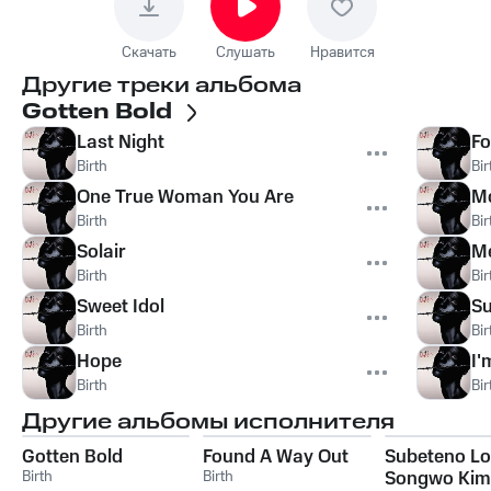
Скачать
Слушать
Нравится
Другие треки альбома
Gotten Bold
Last Night
Fo
Birth
Bir
One True Woman You Are
M
Birth
Bir
Solair
Me
Birth
Bir
Sweet Idol
Su
Birth
Bir
Hope
I'
Birth
Bir
Другие альбомы исполнителя
Gotten Bold
Found A Way Out
Subeteno Lo
Birth
Birth
Songwo Kimi