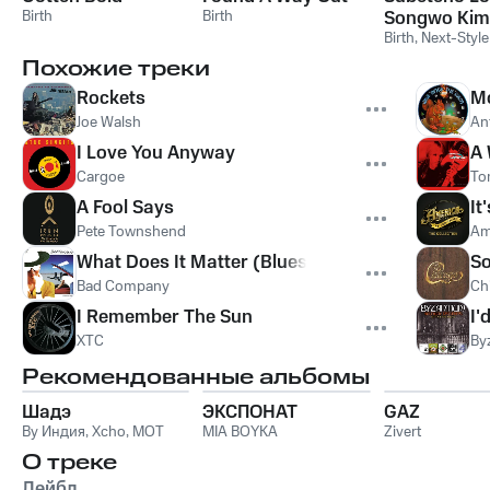
Birth
Birth
Songwo Kimi
Birth
,
Next-Style
Похожие треки
Rockets
M
Joe Walsh
An
I Love You Anyway
A 
Cargoe
To
A Fool Says
It
Pete Townshend
Am
What Does It Matter (Blues Jam)
So
Bad Company
Ch
I Remember The Sun
I'
XTC
By
Рекомендованные альбомы
Шадэ
ЭКСПОНАТ
GAZ
By Индия
,
Xcho
,
MOT
MIA BOYKA
Zivert
О треке
Лейбл