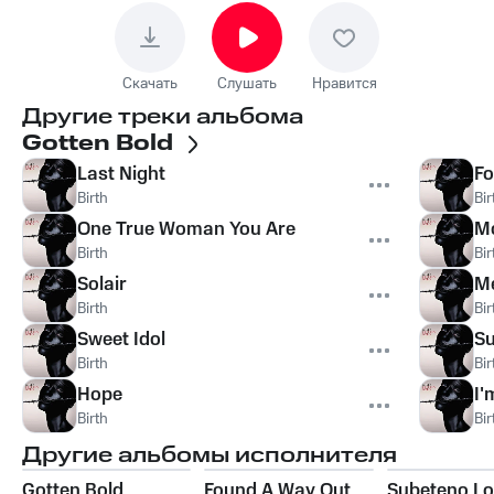
Скачать
Слушать
Нравится
Другие треки альбома
Gotten Bold
Last Night
Fo
Birth
Bir
One True Woman You Are
M
Birth
Bir
Solair
Me
Birth
Bir
Sweet Idol
Su
Birth
Bir
Hope
I'
Birth
Bir
Другие альбомы исполнителя
Gotten Bold
Found A Way Out
Subeteno Lo