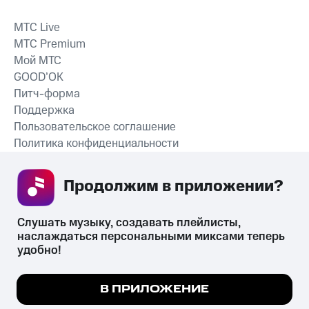
MTС Live
MTС Premium
Мой МТС
GOOD’OK
Питч-форма
Поддержка
Пользовательское соглашение
Политика конфиденциальности
Рекомендательные технологии
Продолжим в приложении? 
СКАЧАТЬ ПРИЛОЖЕНИЕ
Слушать музыку, создавать плейлисты, 
наслаждаться персональными миксами теперь 
удобно!
Незаконное потребление наркотических средств,
психотропных веществ, их аналогов причиняет вред здоровью,
Мы используем куки, чтобы на сайте все
В ПРИЛОЖЕНИЕ
их незаконный оборот запрещён и влечёт установленную
работало.
Подробнее
законодательством ответственность.