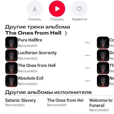
Скачать
Слушать
Нравится
Другие треки альбома
The Ones from Hell
Pure Hellfire
Co
Necrowretch
Ne
Luciferian Sovranty
D
Necrowretch
Ne
The Ones from Hell
Th
Necrowretch
Ne
Absolute Evil
N
Necrowretch
Ne
Другие альбомы исполнителя
Satanic Slavery
The Ones from Hell
Welcome to 
Necrowretch
Necrowretch
Funeral
Necrowretch