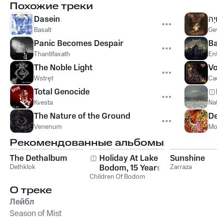
Похожие треки
Dasein
יָהּ
Basalt
Ge
Panic Becomes Despair
Ba
Thantifaxath
En
The Noble Light
Vo
Wstręt
Ca
Total Genocide
Kvesta
Na
The Nature of the Ground
De
Venenum
Mo
Рекомендованные альбомы
The Dethalbum
Holiday At Lake
Sunshine
Dethklok
Bodom, 15 Years of
Zarraza
Children Of Bodom
Wasted Youth
О треке
Лейбл
Season of Mist