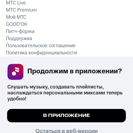
MTС Live
MTС Premium
Мой МТС
GOOD’OK
Питч-форма
Поддержка
Пользовательское соглашение
Политика конфиденциальности
Рекомендательные технологии
Продолжим в приложении? 
СКАЧАТЬ ПРИЛОЖЕНИЕ
Слушать музыку, создавать плейлисты, 
наслаждаться персональными миксами теперь 
удобно!
Незаконное потребление наркотических средств,
психотропных веществ, их аналогов причиняет вред здоровью,
Мы используем куки, чтобы на сайте все
В ПРИЛОЖЕНИЕ
их незаконный оборот запрещён и влечёт установленную
работало.
Подробнее
законодательством ответственность.
© 2026 ООО «КИОН».
ПОНЯТНО
Остаться в веб-версии