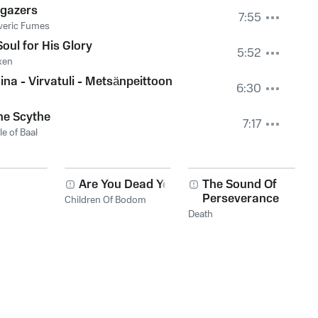
dgazers
7:55
veric Fumes
oul for His Glory
5:52
xen
aina - Virvatuli - Metsänpeittoon
6:30
ne Scythe
7:17
e of Baal
Are You Dead Yet?
The Sound Of
Perseverance
Children Of Bodom
Death