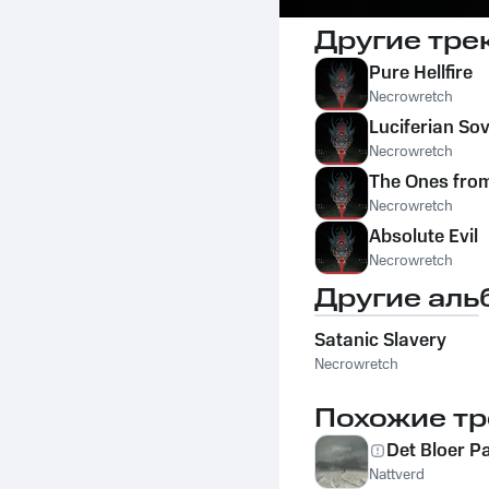
Другие тре
Pure Hellfire
Necrowretch
Luciferian So
Necrowretch
The Ones from
Necrowretch
Absolute Evil
Necrowretch
Другие аль
Satanic Slavery
Necrowretch
Похожие тр
Det Bloer P
Nattverd