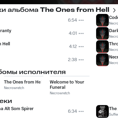
ки альбома
The Ones from Hell
Cod
6:54
Necr
vranty
Dar
4:01
Necr
 Hell
Thro
4:12
Necr
Nec
2:38
Necr
бомы исполнителя
The Ones from Hell
Welcome to Your
Funeral
Necrowretch
Necrowretch
еки
aa Alt Som Spirer
The 
6:34
Suffe