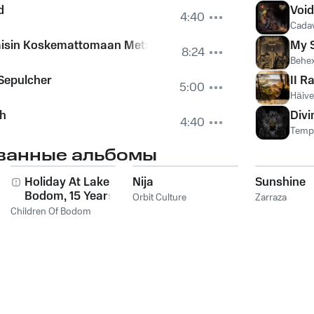
d
Voi
4:40
Cada
kaisin Koskemattomaan Metsään
My S
8:24
Behe
Sepulcher
II R
5:00
Häive
th
Divi
4:40
Templ
ванные альбомы
Holiday At Lake
Nija
Sunshine
Bodom, 15 Years of
Orbit Culture
Zarraza
Wasted Youth
Children Of Bodom