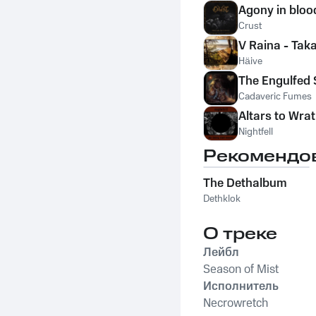
Agony in bloo
Crust
V Raina - Ta
Häive
The Engulfed 
Cadaveric Fumes
Altars to Wra
Nightfell
Рекомендо
The Dethalbum
Dethklok
О треке
Лейбл
Season of Mist
Исполнитель
Necrowretch