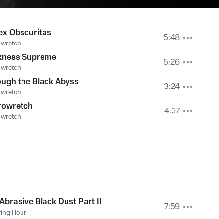
ex Obscuritas
5:48
owretch
kness Supreme
5:26
owretch
ugh the Black Abyss
3:24
owretch
rowretch
4:37
owretch
Abrasive Black Dust Part II
7:59
ring Hour