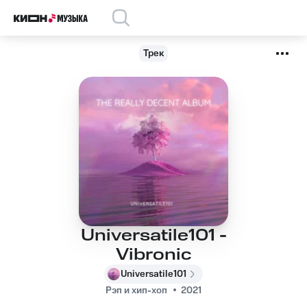
Трек
Universatile101 -
Vibronic
Universatile101
Рэп и хип-хоп
2021