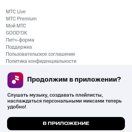
MTС Live
MTС Premium
Мой МТС
GOOD’OK
Питч-форма
Поддержка
Пользовательское соглашение
Политика конфиденциальности
Рекомендательные технологии
Продолжим в приложении? 
СКАЧАТЬ ПРИЛОЖЕНИЕ
Слушать музыку, создавать плейлисты, 
наслаждаться персональными миксами теперь 
удобно!
Незаконное потребление наркотических средств,
психотропных веществ, их аналогов причиняет вред здоровью,
Мы используем куки, чтобы на сайте все
В ПРИЛОЖЕНИЕ
их незаконный оборот запрещён и влечёт установленную
работало.
Подробнее
законодательством ответственность.