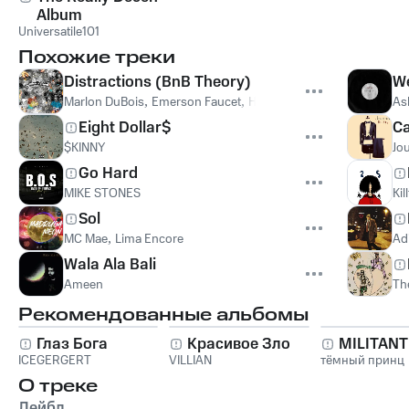
Album
Universatile101
Похожие треки
Distractions (BnB Theory)
W
Marlon DuBois
,
Emerson Faucet
,
Henry Mosto
,
Dugan
As
Eight Dollar$
Ca
$KINNY
Jo
Go Hard
MIKE STONES
Kil
Sol
MC Mae
,
Lima Encore
Adi
Wala Ala Bali
Ameen
Th
Рекомендованные альбомы
Глаз Бога
Красивое Зло
MILITAN
ICEGERGERT
VILLIAN
тёмный принц
О треке
Лейбл