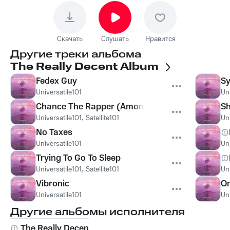
Скачать
Слушать
Нравится
Другие треки альбома
The Really Decent Album
Fedex Guy
S
Universatile101
Uni
Chance The Rapper (Among the Stars)
Sh
Universatile101
,
Satellite101
Uni
No Taxes
Universatile101
Uni
Trying To Go To Sleep
Universatile101
,
Satellite101
Uni
Vibronic
On
Universatile101
Uni
Другие альбомы исполнителя
The Really Decent