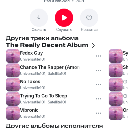
Рэп и хип-хоп
2021
Скачать
Слушать
Нравится
Другие треки альбома
The Really Decent Album
Fedex Guy
S
Universatile101
Uni
Chance The Rapper (Among the Stars)
Sh
Universatile101
,
Satellite101
Uni
No Taxes
Universatile101
Uni
Trying To Go To Sleep
Universatile101
,
Satellite101
Uni
Vibronic
On
Universatile101
Uni
Другие альбомы исполнителя