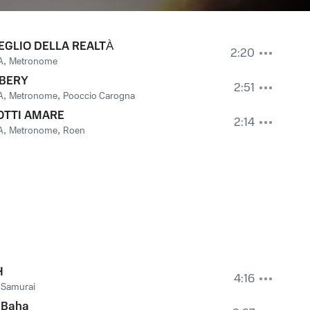
EGLIO DELLA REALTÀ
2:20
A
,
Metronome
IBERY
2:51
A
,
Metronome
,
Pooccio Carogna
OTTI AMARE
2:14
A
,
Metronome
,
Roen
H
4:16
 Samurai
 Baha