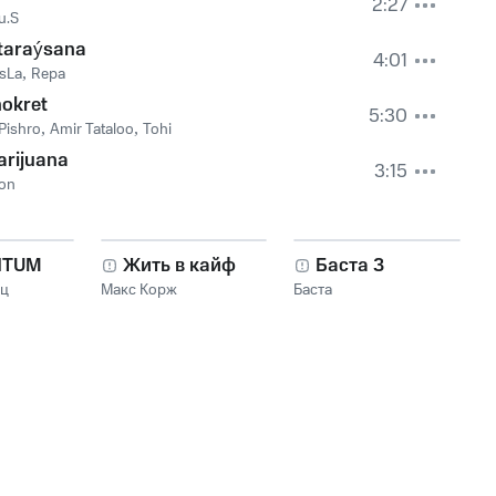
2:27
u.S
taraýsana
4:01
sLa
,
Repa
okret
5:30
Pishro
,
Amir Tataloo
,
Tohi
rijuana
3:15
Jon
NTUM
Жить в кайф
Баста 3
нц
Макс Корж
Баста