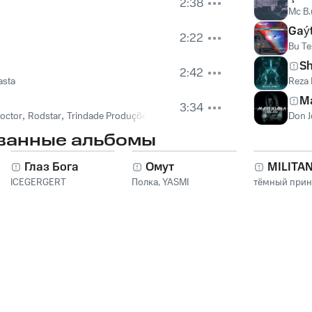
2:38
Mc B.
Gaý
2:22
Bu Te
Sh
2:42
asta
Reza 
Ma
3:34
octor
,
Rodstar
,
Trindade Produções
Don 
ванные альбомы
Глаз Бога
Омут
MILITA
ICEGERGERT
Полка
,
YASMI
тёмный при