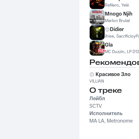
ReNero
,
Yelé
Mnogo Njih
Marlon Brutal
Didier
Jhise
,
SacrificioyP
Gla
MC Duzzin
,
LP D'D
Рекомендо
Красивое Зло
VILLIAN
О треке
Лейбл
SCTV
Исполнитель
MA LA, Metronome