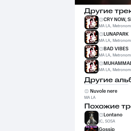
Другие тре
CRY NOW, S
MA LA
,
Metronom
LUNAPARK
MA LA
,
Metronom
BAD VIBES
MA LA
,
Metronom
MUHAMMAD
MA LA
,
Metronom
Другие аль
Nuvole nere
MA LA
Похожие тр
Lontano
JC
,
SOSA
Gossip