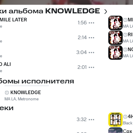
ки альбома
KNOWLEDGE
MILE LATER
M
1:56
e
MA L
R
2:14
e
MA L
N
3:04
e
MA L
 ALI
2:01
e
бомы исполнителя
KNOWLEDGE
MA LA
,
Metronome
еки
4
3:32
Black
Çox