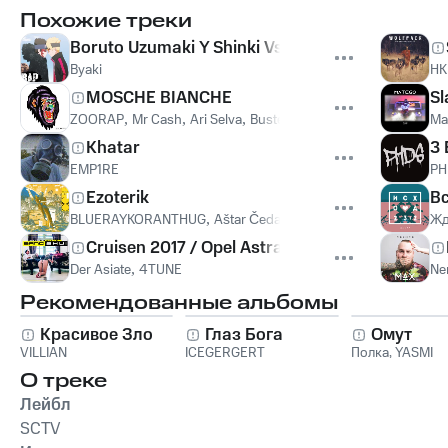
Похожие треки
Boruto Uzumaki Y Shinki Vs Urashiki Otsutsuki. 
Byaki
HK
MOSCHE BIANCHE
Sl
ZOORAP
,
Mr Cash
,
Ari Selva
,
Buster Quito
,
Illest
Ma
Khatar
3 
EMP1RE
PH
Ezoterik
В
BLUERAYKORANTHUG
,
Aštar Čedar
Жд
Cruisen 2017 / Opel Astra Crew
Der Asiate
,
4TUNE
Ne
Рекомендованные альбомы
Красивое Зло
Глаз Бога
Омут
VILLIAN
ICEGERGERT
Полка
,
YASMI
О треке
Лейбл
SCTV