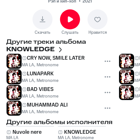
Рэп и хип-хоп
2021
Скачать
Слушать
Нравится
Другие треки альбома
KNOWLEDGE
CRY NOW, SMILE LATER
MA LA
,
Metronome
MA
LUNAPARK
MA LA
,
Metronome
MA
BAD VIBES
MA LA
,
Metronome
MA
MUHAMMAD ALI
MA LA
,
Metronome
Другие альбомы исполнителя
Nuvole nere
KNOWLEDGE
MA LA
MA LA
,
Metronome