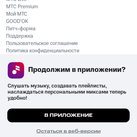
MTС Premium
Мой МТС
GOOD’OK
Питч-форма
Поддержка
Пользовательское соглашение
Политика конфиденциальности
Рекомендательные технологии
Продолжим в приложении? 
СКАЧАТЬ ПРИЛОЖЕНИЕ
Слушать музыку, создавать плейлисты, 
наслаждаться персональными миксами теперь 
удобно!
Незаконное потребление наркотических средств,
психотропных веществ, их аналогов причиняет вред здоровью,
Мы используем куки, чтобы на сайте все
В ПРИЛОЖЕНИЕ
их незаконный оборот запрещён и влечёт установленную
работало.
Подробнее
законодательством ответственность.
© 2026 ООО «КИОН».
ПОНЯТНО
Остаться в веб-версии
Все права защищены
18+