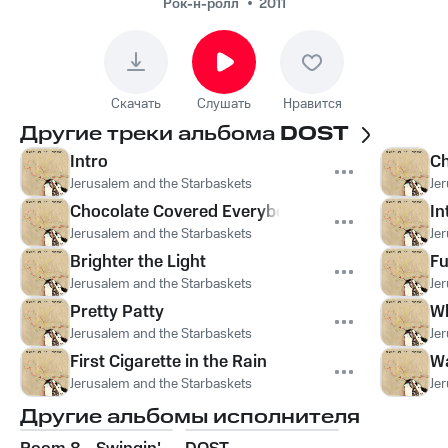
Рок-н-ролл
2011
Скачать
Слушать
Нравится
Другие треки альбома
DOST
Intro
Ch
Jerusalem and the Starbaskets
Je
Chocolate Covered Everyberry
In
Jerusalem and the Starbaskets
Je
Brighter the Light
Fu
Jerusalem and the Starbaskets
Je
Pretty Patty
Wh
Jerusalem and the Starbaskets
Je
First Cigarette in the Rain
Wa
Jerusalem and the Starbaskets
Je
Другие альбомы исполнителя