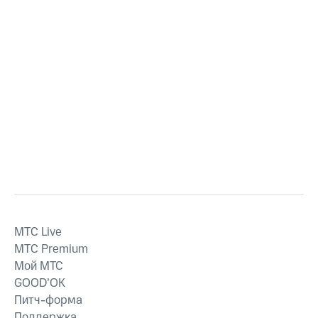
MTС Live
MTС Premium
Мой МТС
GOOD’OK
Питч-форма
Поддержка