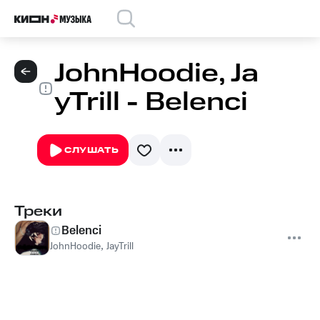
JohnHoodie, Ja
yTrill - Belenci
СЛУШАТЬ
Треки
Belenci
JohnHoodie
,
JayTrill