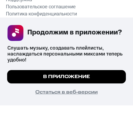
Пользовательское соглашение
Политика конфиденциальности
Рекомендательные технологии
Продолжим в приложении? 
СКАЧАТЬ ПРИЛОЖЕНИЕ
Слушать музыку, создавать плейлисты, 
наслаждаться персональными миксами теперь 
удобно!
Незаконное потребление наркотических средств,
психотропных веществ, их аналогов причиняет вред здоровью,
Мы используем куки, чтобы на сайте все
В ПРИЛОЖЕНИЕ
их незаконный оборот запрещён и влечёт установленную
работало.
Подробнее
законодательством ответственность.
© 2026 ООО «КИОН».
ПОНЯТНО
Остаться в веб-версии
Все права защищены
18+
Главная
В приложение
Избранное