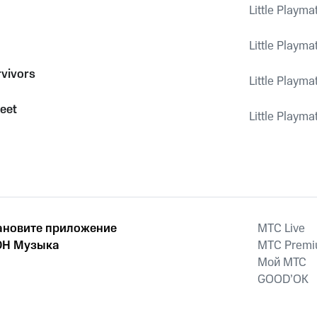
Little Playma
Little Playma
rvivors
Little Playma
reet
Little Playma
ановите приложение
MTС Live
Н Музыка
MTС Prem
Мой МТС
GOOD’OK