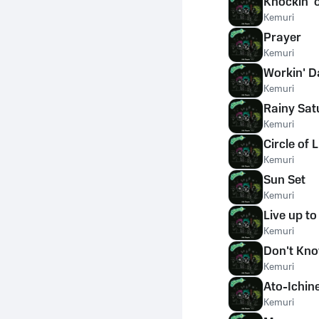
Knockin' 
Kemuri
Prayer
Kemuri
Workin' D
Kemuri
Rainy Sat
Kemuri
Circle of L
Kemuri
Sun Set
Kemuri
Live up to
Kemuri
Don't Kn
Kemuri
Ato-Ichin
Kemuri