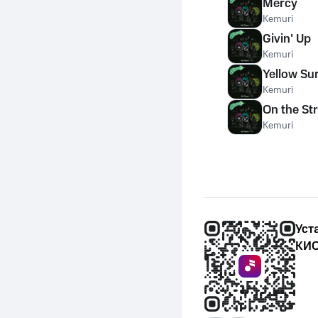
Mercy
Kemuri
Givin' Up
Kemuri
Yellow Su
Kemuri
On the St
Kemuri
Уст
КИО