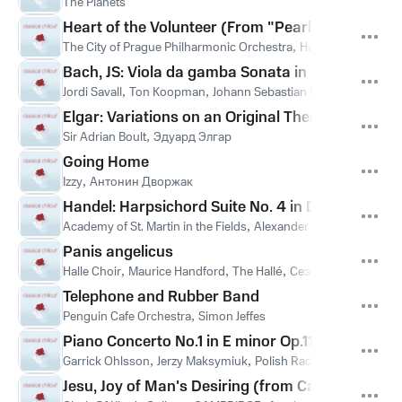
The Planets
Heart of the Volunteer (From "Pearl Harbor")
The City of Prague Philharmonic Orchestra
,
Hans Zimmer
Bach, JS: Viola da gamba Sonata in G Minor, BWV 
Jordi Savall
,
Ton Koopman
,
Johann Sebastian Bach
Elgar: Variations on an Original Theme, Op. 36, 
Sir Adrian Boult
,
Эдуард Элгар
Going Home
Izzy
,
Антонин Дворжак
Handel: Harpsichord Suite No. 4 in D Minor, HWV
Academy of St. Martin in the Fields
,
Alexander Briger
,
Alex Brig
Panis angelicus
Halle Choir
,
Maurice Handford
,
The Hallé
,
Сезар Франк
Telephone and Rubber Band
Penguin Cafe Orchestra
,
Simon Jeffes
Piano Concerto No.1 in E minor Op.11 (1988 Rema
Garrick Ohlsson
,
Jerzy Maksymiuk
,
Polish Radio National Sym
Jesu, Joy of Man's Desiring (from Cantata No. 1