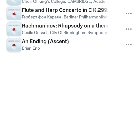
Choir Of King's College
,
CAMBRIDGE
,
Academy of St. Martin in 
Flute and Harp Concerto in C K.299: II Andantino
Герберт фон Караян
,
Berliner Philharmoniker
,
James Galway
,
Rachmaninov: Rhapsody on a theme of Paganini, 
Cecile Ousset
,
City Of Birmingham Symphony Orchestra
,
Sir S
An Ending (Ascent)
Brian Eno