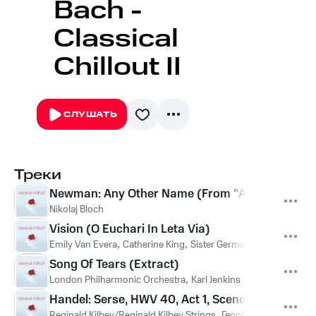
Bach -
Classical
Chillout II
СЛУШАТЬ
Треки
Newman: Any Other Name (From "American Bea
Nikolaj Bloch
Vision (O Euchari In Leta Via)
Emily Van Evera
,
Catherine King
,
Sister Germaine Fritz
,
Richard
Song Of Tears (Extract)
London Philharmonic Orchestra
,
Karl Jenkins
Handel: Serse, HWV 40, Act 1, Scene 1: Arioso. "O
Reginald Kilbey/Reginald Kilbey Strings
,
Георг Фридрих Генде