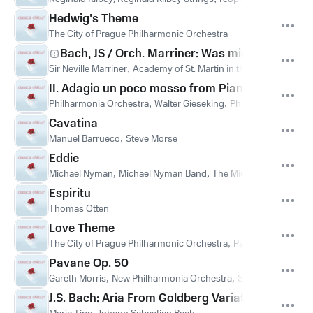
Hedwig's Theme
The City of Prague Philharmonic Orchestra
Bach, JS / Orch. Marriner: Was mir behagt, ist
Sir Neville Marriner
,
Academy of St. Martin in the Fields
,
Ian Wa
II. Adagio un poco mosso from Piano Concerto No.
Philharmonia Orchestra
,
Walter Gieseking
,
Philharmonia Orche
Cavatina
Manuel Barrueco
,
Steve Morse
Eddie
Michael Nyman
,
Michael Nyman Band
,
The Michael Nyman Ba
Espiritu
Thomas Otten
Love Theme
The City of Prague Philharmonic Orchestra
,
Paul Bateman
,
Nic
Pavane Op. 50
Gareth Morris
,
New Philharmonia Orchestra
,
Sir David Willcock
J.S. Bach: Aria From Goldberg Variations, BWV 9
,