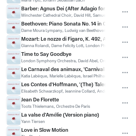
Maria Tipo
Johann Sebastian Bach
Barber: Agnus Dei (After Adagio for Strings, Op. 
Winchester Cathedral Choir
,
David Hill
,
Samuel Barber
Beethoven: Piano Sonata No. 14 in C-Sharp Minor,
Dame Moura Lympany
,
Ludwig van Beethoven
Mozart: Le nozze di Figaro, K. 492, Act 3: Canzo
Gianna Rolandi
,
Dame Felicity Lott
,
London Philharmonic Orch
Time to Say Goodbye
London Symphony Orchestra
,
David Abel
,
Orchestra/David Ab
Le Carnaval des animaux, 'Carnival of the Anima
Katia Labèque
,
Marielle Labèque
,
Israel Philharmonic Orchestr
Les Contes d'Hoffmann, '(The) Tales of Hoffmann'
Elisabeth Schwarzkopf
,
Jeannine Collard
,
André Cluytens
,
Orch
Jean De Florette
Toots Thielemans
,
Orchestre De Paris
La valse d'Amélie (Version piano)
Yann Tiersen
Love in Slow Motion