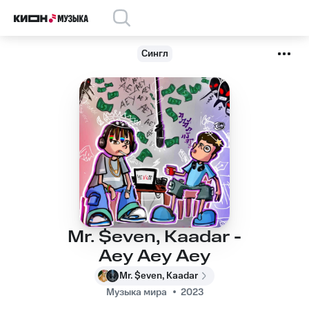
Сингл
Mr. $even, Kaadar -
Aey Aey Aey
Mr. $even, Kaadar
Музыка мира
2023