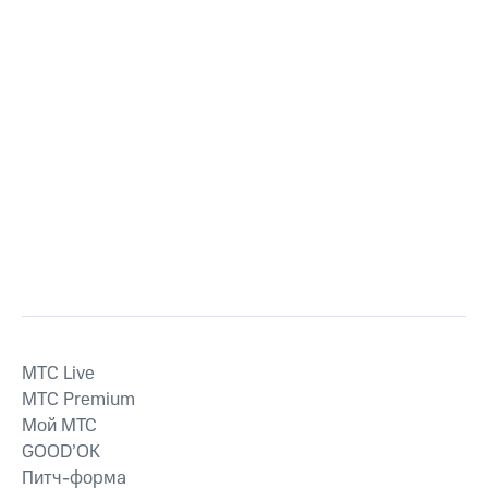
MTС Live
MTС Premium
Мой МТС
GOOD’OK
Питч-форма