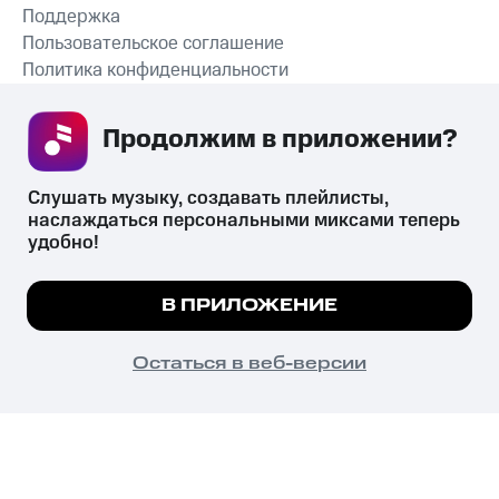
Поддержка
Пользовательское соглашение
Политика конфиденциальности
Рекомендательные технологии
Продолжим в приложении? 
СКАЧАТЬ ПРИЛОЖЕНИЕ
Слушать музыку, создавать плейлисты, 
наслаждаться персональными миксами теперь 
удобно!
Незаконное потребление наркотических средств,
психотропных веществ, их аналогов причиняет вред здоровью,
Мы используем куки, чтобы на сайте все
В ПРИЛОЖЕНИЕ
их незаконный оборот запрещён и влечёт установленную
работало.
Подробнее
законодательством ответственность.
© 2026 ООО «КИОН».
ПОНЯТНО
Остаться в веб-версии
Все права защищены
18+
Главная
В приложение
Избранное