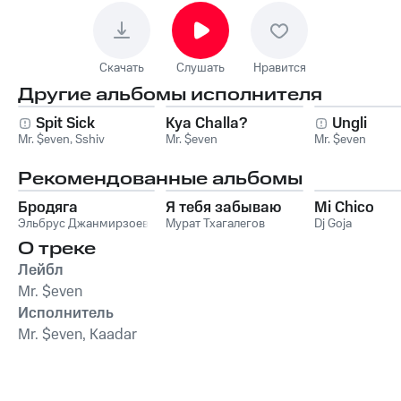
Скачать
Слушать
Нравится
Другие альбомы исполнителя
Spit Sick
Kya Challa?
Ungli
Mr. $even
,
Sshiv
Mr. $even
Mr. $even
Рекомендованные альбомы
Бродяга
Я тебя забываю
Mi Chico
Эльбрус Джанмирзоев
Мурат Тхагалегов
Dj Goja
О треке
Лейбл
Mr. $even
Исполнитель
Mr. $even, Kaadar