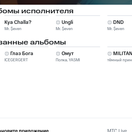
бомы исполнителя
Kya Challa?
Ungli
DND
Mr. $even
Mr. $even
Mr. $even
ванные альбомы
Глаз Бога
Омут
MILITA
ICEGERGERT
Полка
,
YASMI
тёмный при
ановите приложение
MTС Live