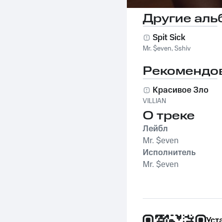
Другие аль
Spit Sick
Mr. $even
,
Sshiv
Рекомендо
Красивое Зло
VILLIAN
О треке
Лейбл
Mr. $even
Исполнитель
Mr. $even
Уст