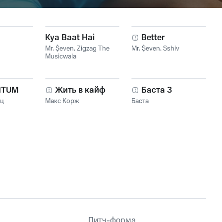
Kya Baat Hai
Better
Mr. $even
,
Zigzag The
Mr. $even
,
Sshiv
Musicwala
NTUM
Жить в кайф
Баста 3
нц
Макс Корж
Баста
Питч-форма