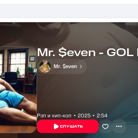
Mr. $even - GOL
Mr. $even
Рэп и хип-хоп
2025
2:54
СЛУШАТЬ