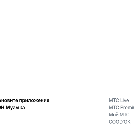
ановите приложение
MTС Live
Н Музыка
MTС Prem
Мой МТС
GOOD’OK