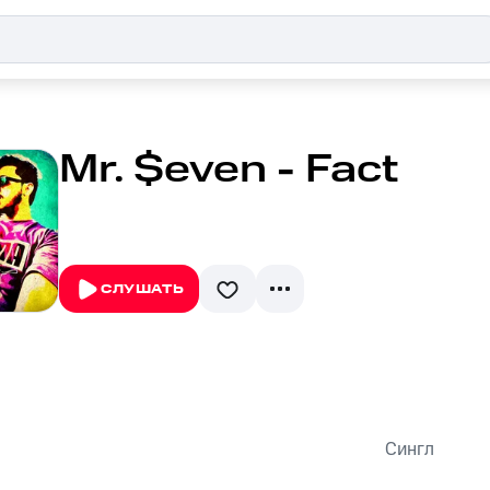
Mr. $even - Fact
СЛУШАТЬ
Сингл