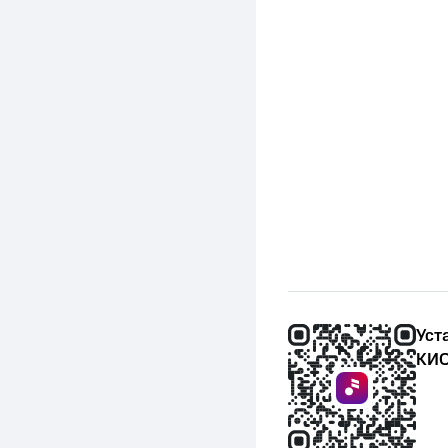
Уст
КИО