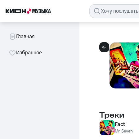
Главная
Избранное
Треки
Fact
Mr. $even