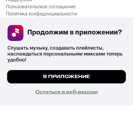
Пользовательское соглашение
Политика конфиденциальности
Рекомендательные технологии
Продолжим в приложении? 
СКАЧАТЬ ПРИЛОЖЕНИЕ
Слушать музыку, создавать плейлисты, 
наслаждаться персональными миксами теперь 
удобно!
Незаконное потребление наркотических средств,
психотропных веществ, их аналогов причиняет вред здоровью,
Мы используем куки, чтобы на сайте все
В ПРИЛОЖЕНИЕ
их незаконный оборот запрещён и влечёт установленную
работало.
Подробнее
законодательством ответственность.
© 2026 ООО «КИОН».
ПОНЯТНО
Остаться в веб-версии
Все права защищены
18+
Главная
В приложение
Избранное