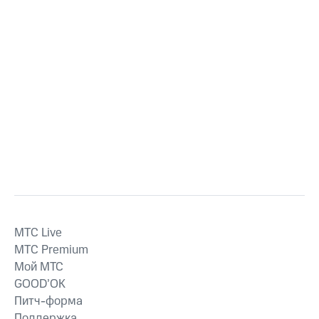
MTС Live
MTС Premium
Мой МТС
GOOD’OK
Питч-форма
Поддержка