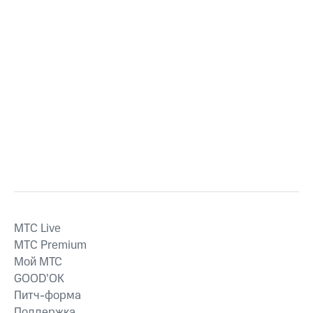
MTС Live
MTС Premium
Мой МТС
GOOD’OK
Питч-форма
Поддержка