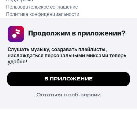
Пользовательское соглашение
Политика конфиденциальности
Рекомендательные технологии
Продолжим в приложении? 
СКАЧАТЬ ПРИЛОЖЕНИЕ
Слушать музыку, создавать плейлисты, 
наслаждаться персональными миксами теперь 
удобно!
Незаконное потребление наркотических средств,
психотропных веществ, их аналогов причиняет вред здоровью,
Мы используем куки, чтобы на сайте все
В ПРИЛОЖЕНИЕ
их незаконный оборот запрещён и влечёт установленную
работало.
Подробнее
законодательством ответственность.
© 2026 ООО «КИОН».
ПОНЯТНО
Остаться в веб-версии
Все права защищены
18+
Главная
В приложение
Избранное