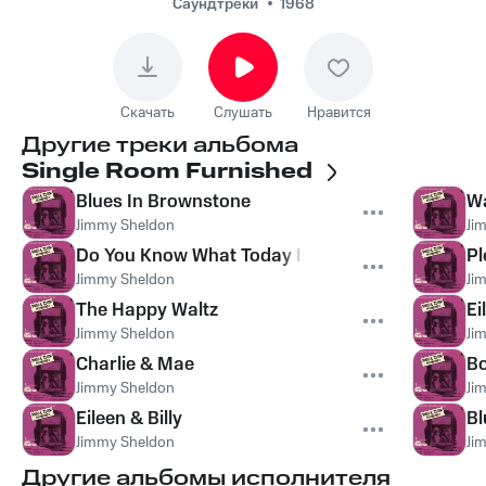
Саундтреки
1968
Скачать
Слушать
Нравится
Другие треки альбома
Single Room Furnished
Blues In Brownstone
Wa
Jimmy Sheldon
Ji
Do You Know What Today Is?
Pl
Jimmy Sheldon
Ji
The Happy Waltz
Ei
Jimmy Sheldon
Ji
Charlie & Mae
B
Jimmy Sheldon
Ji
Eileen & Billy
Bl
Jimmy Sheldon
Ji
Другие альбомы исполнителя