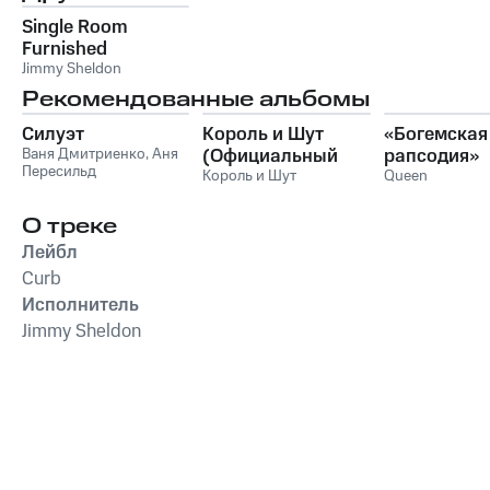
Single Room
Furnished
Jimmy Sheldon
Рекомендованные альбомы
Силуэт
Король и Шут
«Богемская
Ваня Дмитриенко
,
Аня
(Официальный
рапсодия»
Пересильд
саундтрек), Часть
Король и Шут
Queen
1
О треке
Лейбл
Curb
Исполнитель
Jimmy Sheldon